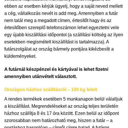
ebben az esetben kérjük ügyelj, hogy a saját neved mellett
a cég, vállalkozás nevét is add meg. Amennyiben a futár
nem talál meg a megadott címen, értesítőt hagy és az
értesítőben szereplő telefonszámon lehet egyeztetni vele
egy újabb kiszállítási időpontot (a szállítási költség az ilyen
esetekben megismételt kiszállítást is tartalmazza). A
futárszolgálat az ország bármely pontjára kikézbesíti a
küldeményeket.
A futárnál készpénzel és kártyával is lehet fizetni
amennyiben utánvételt választott.
Országos házhoz szállításról – 100 kg felett
A rendes termékek esetében 5 munkanapon belül válalljuk
a kiszállítást. Megrendeléseket az ország teljes területén
házhoz szállítja 8 és 17 óra között. Ezen belül az időpont
szorosabban nem határozható meg, hiszen a futár – a
postáshoz hasonlóan – címről címre halad. A futáros