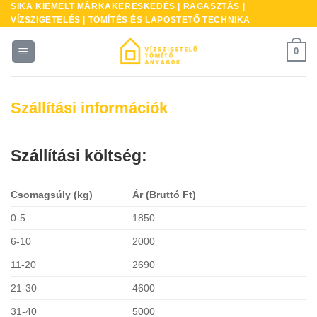
SIKA KIEMELT MÁRKAKERESKEDÉS | RAGASZTÁS |
Skip
VÍZSZIGETELÉS | TÖMÍTÉS ÉS LAPOSTETŐ TECHNIKA
to
content
0
Szállítási információk
Szállítási költség:
Csomagsúly (kg)
Ár (Bruttó Ft)
0-5
1850
6-10
2000
11-20
2690
21-30
4600
31-40
5000