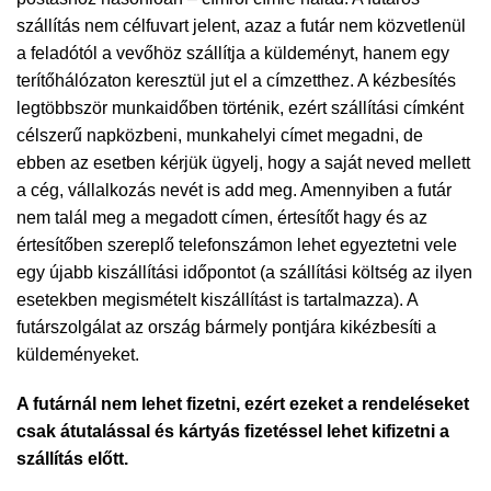
szállítás nem célfuvart jelent, azaz a futár nem közvetlenül
a feladótól a vevőhöz szállítja a küldeményt, hanem egy
terítőhálózaton keresztül jut el a címzetthez. A kézbesítés
legtöbbször munkaidőben történik, ezért szállítási címként
célszerű napközbeni, munkahelyi címet megadni, de
ebben az esetben kérjük ügyelj, hogy a saját neved mellett
a cég, vállalkozás nevét is add meg. Amennyiben a futár
nem talál meg a megadott címen, értesítőt hagy és az
értesítőben szereplő telefonszámon lehet egyeztetni vele
egy újabb kiszállítási időpontot (a szállítási költség az ilyen
esetekben megismételt kiszállítást is tartalmazza). A
futárszolgálat az ország bármely pontjára kikézbesíti a
küldeményeket.
A futárnál nem lehet fizetni, ezért ezeket a rendeléseket
csak átutalással és kártyás fizetéssel lehet kifizetni a
szállítás előtt.