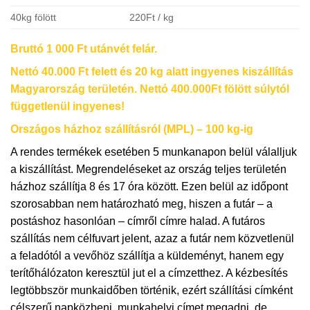
40kg fölött
220Ft / kg
Bruttó 1 000 Ft utánvét felár.
Nettó 40.000 Ft felett és 20 kg alatt ingyenes kiszállítás
Magyarország területén. Nettó 400.000Ft fölött súlytól
függetlenül ingyenes!
Országos házhoz szállításról (
MPL
) – 100 kg-ig
A rendes termékek esetében 5 munkanapon belül válalljuk
a kiszállítást. Megrendeléseket az ország teljes területén
házhoz szállítja 8 és 17 óra között. Ezen belül az időpont
szorosabban nem határozható meg, hiszen a futár – a
postáshoz hasonlóan – címről címre halad. A futáros
szállítás nem célfuvart jelent, azaz a futár nem közvetlenül
a feladótól a vevőhöz szállítja a küldeményt, hanem egy
terítőhálózaton keresztül jut el a címzetthez. A kézbesítés
legtöbbször munkaidőben történik, ezért szállítási címként
célszerű napközbeni, munkahelyi címet megadni, de