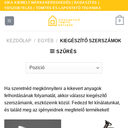
SIKA KIEMELT MÁRKAKERESKEDÉS | RAGASZTÁS |
Skip
VÍZSZIGETELÉS | TÖMÍTÉS ÉS LAPOSTETŐ TECHNIKA
to
content
0
KEZDŐLAP
/
EGYÉB
/
KIEGÉSZÍTŐ SZERSZÁMOK
SZŰRÉS
Ha szeretnéd megkönnyíteni a kikevert anyagok
felhordásának folyamatát, akkor válassz kiegészítő
szerszámaink, eszközeink közül. Fedezd fel kínálatunkat,
és találd meg az igényeidnek megfelelő termékeket!