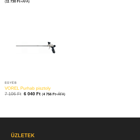
(
11 730
Ft
+ÁFA)
EGYÉB
VOREL Purhab pisztoly
7 106
Ft
6 040
Ft
(
4 756
Ft
+ÁFA)
ÜZLETEK