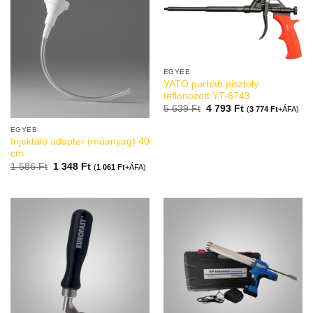
EGYÉB
YATO purhab pisztoly
teflonozott YT-6743
5 639
Ft
4 793
Ft
(
3 774
Ft
+ÁFA)
EGYÉB
Injektáló adapter (műanyag) 40
cm
1 586
Ft
1 348
Ft
(
1 061
Ft
+ÁFA)