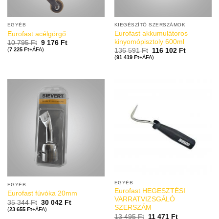
EGYÉB
KIEGÉSZÍTŐ SZERSZÁMOK
Eurofast akkumulátoros
Eurofast acélgörgő
kinyomópisztoly 600ml
10 795
Ft
9 176
Ft
(
7 225
Ft
+ÁFA)
136 591
Ft
116 102
Ft
(
91 419
Ft
+ÁFA)
EGYÉB
EGYÉB
Eurofast HEGESZTÉSI
Eurofast fúvóka 20mm
VARRATVIZSGÁLÓ
35 344
Ft
30 042
Ft
SZERSZÁM
(
23 655
Ft
+ÁFA)
13 495
Ft
11 471
Ft