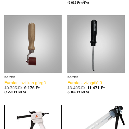
(
9 032
Ft
+ÁFA)
EGYÉB
EGYÉB
Eurofast szilikon görgő
Eurofast vizsgálótű
10 795
Ft
9 176
Ft
13 495
Ft
11 471
Ft
(
7 225
Ft
+ÁFA)
(
9 032
Ft
+ÁFA)