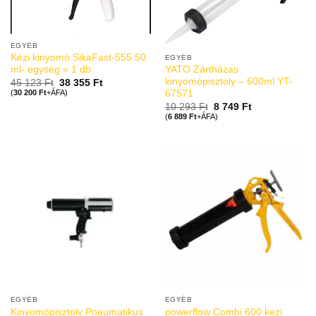
EGYÉB
Kézi kinyomó SikaFast-555 50
EGYÉB
YATO Zártházas
ml- egység = 1 db
kinyomópisztoly – 600ml YT-
45 123
Ft
38 355
Ft
(
30 200
Ft
+ÁFA)
67571
10 293
Ft
8 749
Ft
(
6 889
Ft
+ÁFA)
EGYÉB
EGYÉB
Kinyomópisztoly Pneumatikus
powerflow Combi 600 kezi