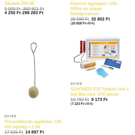
Sikafast 250 Ml.
kinyomó egyseges =1db
600ml-es unipac
5 000
Ft
-
350 921
Ft
4 250
Ft
-
298 283
Ft
feldolgozashoz
38 590
Ft
32 802
Ft
(
25 828
Ft
+ÁFA)
EGYÉB
SCHÖNOX iFIX Toolbox Unit =
box Box cont. iFIX pieces
10 792
Ft
9 173
Ft
(
7 223
Ft
+ÁFA)
EGYÉB
Primerfelhordó applikátor 130
mm egység = 1 db
17 526
Ft
14 897
Ft