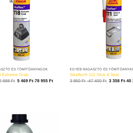
ASZTÓ ÉS TÖMÍTŐANYAGOK
EGYÉB RAGASZTÓ ÉS TÖMÍTŐANYA
18 Extreme Grab
Sikaflex®-111 Stick & Seal
2 888
Ft
5 469
Ft
-
78 955
Ft
3 950
Ft
-
47 400
Ft
3 358
Ft
-
40