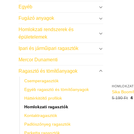
Egyéb
Fugázó anyagok
Homlokzati rendszerek és
épületelemek
Ipari és járműipari ragasztók
Mercor Dunamenti
Ragasztó és tömítőanyagok
Csemperagasztók
HOMLOKZAT
Egyéb ragasztó és tömítőanyagok
Sika Boom
5 190
Ft
4
Háttérkitöltő profilok
Homlokzati ragasztók
Kontaktragasztók
Padlószőnyeg ragasztók
Parketta ragasztók