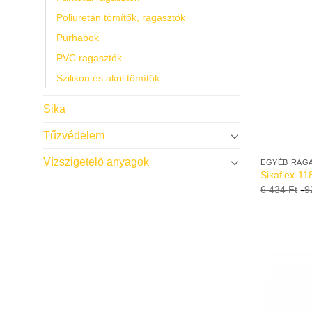
Poliuretán tömítők, ragasztók
Purhabok
PVC ragasztók
Szilikon és akril tömítők
Sika
Tűzvédelem
Vízszigetelő anyagok
EGYÉB RAG
Sikaflex-1
6 434
Ft
-
9