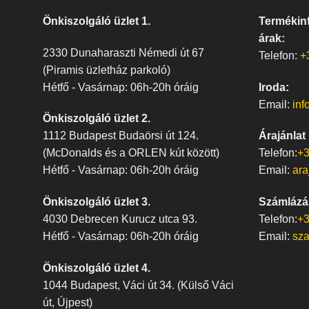
Önkiszolgáló üzlet 1.
Termékinf
árak:
2330 Dunaharaszti Némedi út 67
Telefon:
+
(Piramis üzletház parkoló)
Hétfő - Vasárnap: 06h-20h óráig
Iroda:
Email:
inf
Önkiszolgáló üzlet 2.
1112 Budapest Budaörsi út 124.
Árajánlat
(McDonalds és a ORLEN kút között)
Telefon:
+3
Hétfő - Vasárnap: 06h-20h óráig
Email:
ara
Önkiszolgáló üzlet 3.
Számlázá
4030 Debrecen Kurucz utca 93.
Telefon:
+3
Hétfő - Vasárnap: 06h-20h óráig
Email:
sz
Önkiszolgáló üzlet 4.
1044 Budapest, Váci út 34. (Külső Váci
út, Újpest)