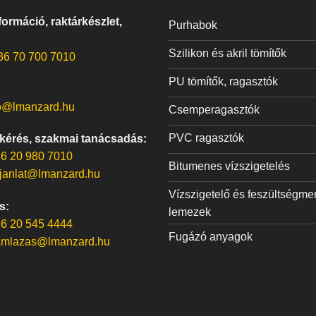
ormáció, raktárkészlet,
Purhabok
Szilikon és akril tömítők
36 70 700 7010
PU tömítők, ragasztók
o@lmanzard.hu
Csemperagasztók
PVC ragasztók
 kérés, szakmai tanácsadás:
6 20 980 7010
Bitumenes vízszigetelés
janlat@lmanzard.hu
Vízszigetelő és feszültségme
s:
lemezek
6 20 545 4444
Fugázó anyagok
amlazas@lmanzard.hu