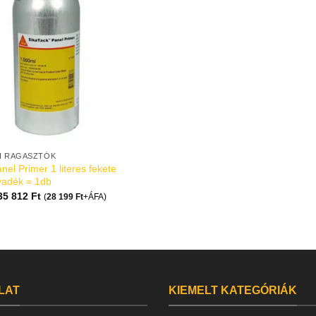
I RAGASZTÓK
nel Primer 1 literes fekete
yadék = 1db
35 812
Ft
(
28 199
Ft
+ÁFA)
LAT
KIEMELT KATEGÓRIÁK