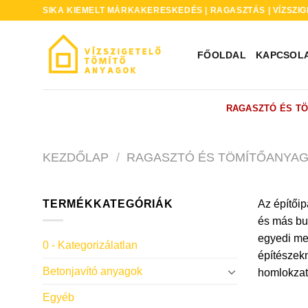
Skip
SIKA KIEMELT MÁRKAKERESKEDÉS | RAGASZTÁS | VÍZSZIG
to
content
FŐOLDAL
KAPCSOL
RAGASZTÓ ÉS T
KEZDŐLAP
/
RAGASZTÓ ÉS TÖMÍTŐANYA
TERMÉKKATEGÓRIÁK
Az építőip
és más bu
egyedi meg
0 - Kategorizálatlan
építészekn
Betonjavító anyagok
homlokzati
Egyéb