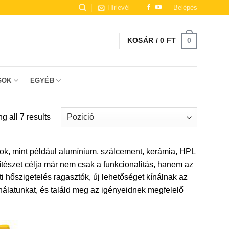
Hírlevél
Belépés
0
KOSÁR /
0
FT
GOK
EGYÉB
 all 7 results
tok, mint például alumínium, szálcement, kerámia, HPL
észet célja már nem csak a funkcionalitás, hanem az
i hőszigetelés ragasztók, új lehetőséget kínálnak az
ínálatunkat, és találd meg az igényeidnek megfelelő