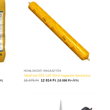
HOMLOKZATI RAGASZTÓK
SikaFast-555 L05 50ml ragasztó ikerkartus
15 075
Ft
12 814
Ft
A)
(
10 090
Ft
+ÁFA)