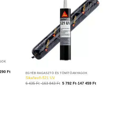
GOK
 290
Ft
EGYÉB RAGASZTÓ ÉS TÖMÍTŐANYAGOK
Sikaflex®-521 UV
6 435
Ft
-
163 843
Ft
5 792
Ft
-
147 459
Ft