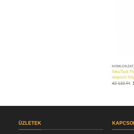
HOMLOKZAT
SikaTack Pa
alapozó fol
42 132
Ft
ÜZLETEK
KAPCSO