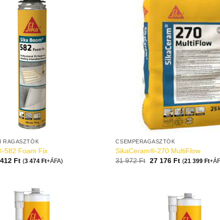
I RAGASZTÓK
CSEMPERAGASZTÓK
®-582 Foam Fix
SikaCeram®-270 MultiFlow
 412
Ft
31 972
Ft
27 176
Ft
(
3 474
Ft
+ÁFA)
(
21 399
Ft
+ÁF