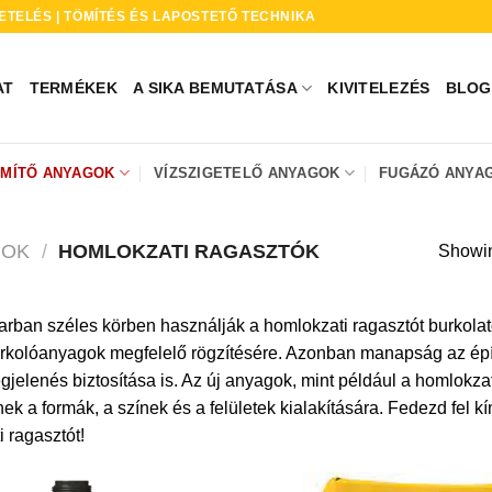
ETELÉS | TÖMÍTÉS ÉS LAPOSTETŐ TECHNIKA
AT
TERMÉKEK
A SIKA BEMUTATÁSA
KIVITELEZÉS
BLOG
ÖMÍTŐ ANYAGOK
VÍZSZIGETELŐ ANYAGOK
FUGÁZÓ ANYA
GOK
/
HOMLOKZATI RAGASZTÓK
Showing
arban széles körben használják a homlokzati ragasztót burkola
rkolóanyagok megfelelő rögzítésére. Azonban manapság az épít
jelenés biztosítása is. Az új anyagok, mint például a homlokzat
ek a formák, a színek és a felületek kialakítására. Fedezd fel k
 ragasztót!