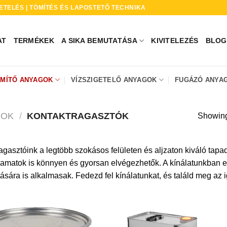
ETELÉS | TÖMÍTÉS ÉS LAPOSTETŐ TECHNIKA
AT
TERMÉKEK
A SIKA BEMUTATÁSA
KIVITELEZÉS
BLOG
ÖMÍTŐ ANYAGOK
VÍZSZIGETELŐ ANYAGOK
FUGÁZÓ ANYA
GOK
/
KONTAKTRAGASZTÓK
Showing 
agasztóink a legtöbb szokásos felületen és aljzaton kiváló tap
amatok is könnyen és gyorsan elvégezhetők. A kínálatunkban el
ására is alkalmasak. Fedezd fel kínálatunkat, és találd meg az 