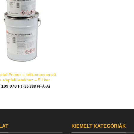
Metal Primer – kétkomponensű
 alapfelületekhez – 5 Liter
109 078
Ft
(
85 888
Ft
+ÁFA)
LAT
KIEMELT KATEGÓRIÁK