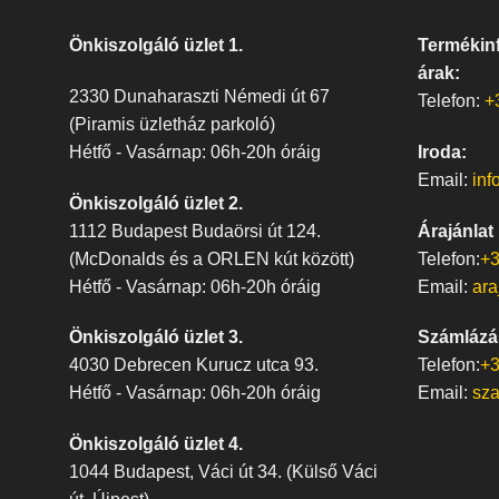
Önkiszolgáló üzlet 1.
Termékinf
árak:
2330 Dunaharaszti Némedi út 67
Telefon:
+
(Piramis üzletház parkoló)
Hétfő - Vasárnap: 06h-20h óráig
Iroda:
Email:
inf
Önkiszolgáló üzlet 2.
1112 Budapest Budaörsi út 124.
Árajánlat
(McDonalds és a ORLEN kút között)
Telefon:
+3
Hétfő - Vasárnap: 06h-20h óráig
Email:
ara
Önkiszolgáló üzlet 3.
Számlázá
4030 Debrecen Kurucz utca 93.
Telefon:
+3
Hétfő - Vasárnap: 06h-20h óráig
Email:
sz
Önkiszolgáló üzlet 4.
1044 Budapest, Váci út 34. (Külső Váci