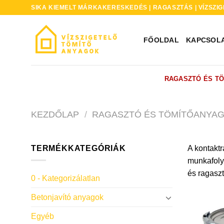
Skip
SIKA KIEMELT MÁRKAKERESKEDÉS | RAGASZTÁS | VÍZSZIG
to
content
FŐOLDAL
KAPCSOL
RAGASZTÓ ÉS T
KEZDŐLAP
/
RAGASZTÓ ÉS TÖMÍTŐANYA
TERMÉKKATEGÓRIÁK
A kontaktr
munkafoly
és ragaszt
0 - Kategorizálatlan
Betonjavító anyagok
Egyéb