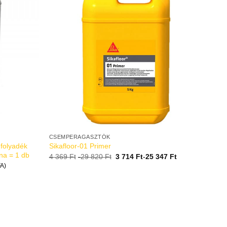
CSEMPERAGASZTÓK
 folyadék
Sikafloor-01 Primer
nna = 1 db
4 369
Ft
-
29 820
Ft
3 714
Ft
-
25 347
Ft
A)