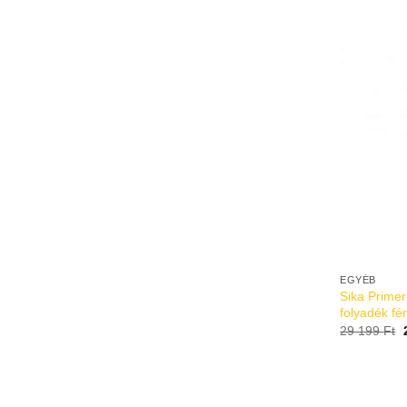
EGYÉB
Sika Primer
folyadék f
29 199
Ft