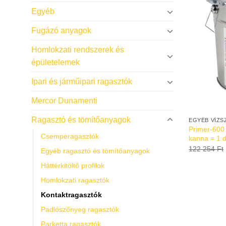
Egyéb
Fugázó anyagok
Homlokzati rendszerek és
épületelemek
Ipari és járműipari ragasztók
Mercor Dunamenti
Ragasztó és tömítőanyagok
EGYÉB VÍZS
Primer-600 
Csemperagasztók
kanna = 1 
122 254
Ft
Egyéb ragasztó és tömítőanyagok
Háttérkitöltő profilok
Homlokzati ragasztók
Kontaktragasztók
Padlószőnyeg ragasztók
Parketta ragasztók