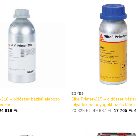
EGYÉB
-210 – oldószer bázisú alapozó
Sika Primer-215 – oldószer bázis
émekhez
folyadék műanyagokhoz és fához
24 819
Ft
20 829
Ft
-
49 637
Ft
17 705
Ft
-