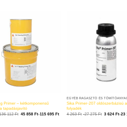
EGYÉB RAGASZTÓ ÉS TÖMÍTŐANYA
ng Primer – kétkomponensű
Sika Primer-207 oldószerbázisú 
a tapadásjavító
folyadék
136 112
Ft
45 858
Ft
-
115 695
Ft
4 263
Ft
-
27 275
Ft
3 624
Ft
-
23