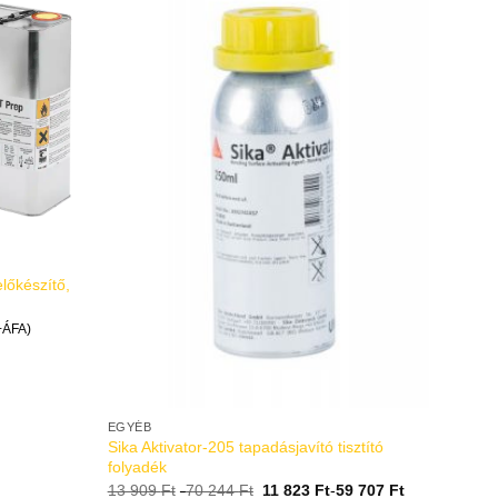
előkészítő,
+ÁFA)
EGYÉB
Sika Aktivator-205 tapadásjavító tisztító
folyadék
13 909
Ft
-
70 244
Ft
11 823
Ft
-
59 707
Ft