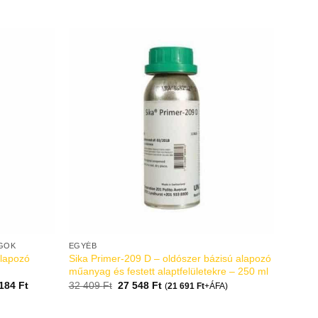
GOK
EGYÉB
alapozó
Sika Primer-209 D – oldószer bázisú alapozó
műanyag és festett alaptfelületekre – 250 ml
 184
Ft
32 409
Ft
27 548
Ft
(
21 691
Ft
+ÁFA)