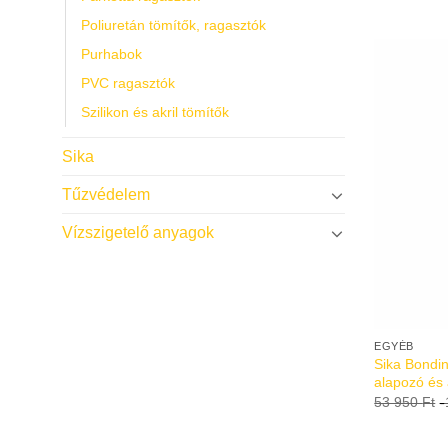
Poliuretán tömítők, ragasztók
Purhabok
PVC ragasztók
Szilikon és akril tömítők
Sika
Tűzvédelem
Vízszigetelő anyagok
EGYÉB
Sika Bondi
alapozó és 
53 950
Ft
-