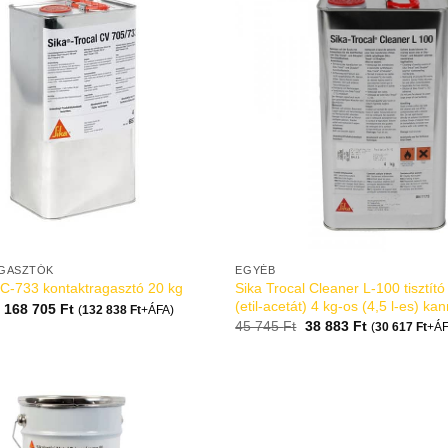
GASZTÓK
EGYÉB
Sika Trocal Cleaner L-100 tisztító
 C-733 kontaktragasztó 20 kg
(etil-acetát) 4 kg-os (4,5 l-es) ka
168 705
Ft
(
132 838
Ft
+ÁFA)
45 745
Ft
38 883
Ft
(
30 617
Ft
+ÁF