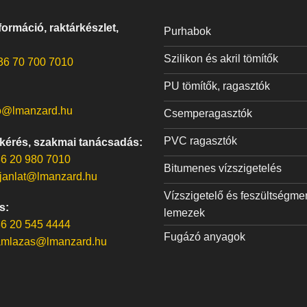
ormáció, raktárkészlet,
Purhabok
Szilikon és akril tömítők
36 70 700 7010
PU tömítők, ragasztók
o@lmanzard.hu
Csemperagasztók
PVC ragasztók
 kérés, szakmai tanácsadás:
6 20 980 7010
Bitumenes vízszigetelés
janlat@lmanzard.hu
Vízszigetelő és feszültségme
s:
lemezek
6 20 545 4444
Fugázó anyagok
amlazas@lmanzard.hu