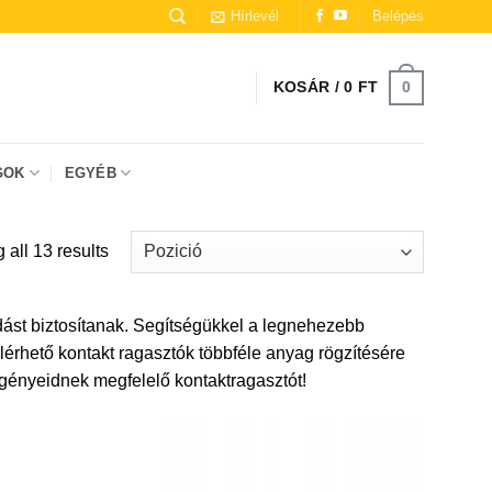
Hírlevél
Belépés
0
KOSÁR /
0
FT
GOK
EGYÉB
all 13 results
adást biztosítanak. Segítségükkel a legnehezebb
érhető kontakt ragasztók többféle anyag rögzítésére
igényeidnek megfelelő kontaktragasztót!