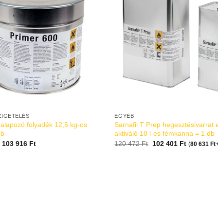
ZIGETELÉS
EGYÉB
alapozó folyadék 12,5 kg-os
Sarnafil T Prep hegesztésivarrat 
db
aktiváló 10 l-es fémkanna = 1 db
103 916
Ft
120 472
Ft
102 401
Ft
(
80 631
Ft