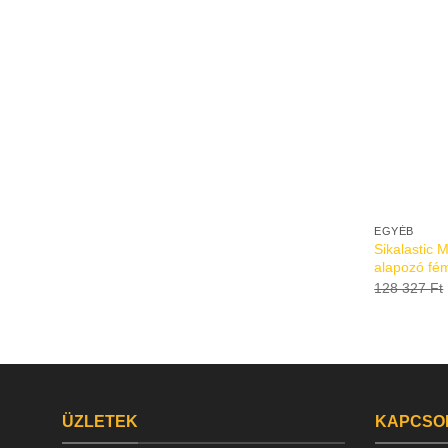
EGYÉB
Sikalastic 
alapozó fém
128 327
Ft
ÜZLETEK
KAPCSO