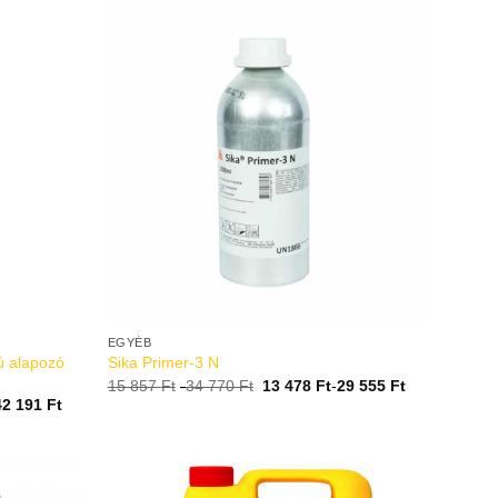
EGYÉB
ú alapozó
Sika Primer-3 N
15 857
Ft
-
34 770
Ft
13 478
Ft
-
29 555
Ft
42 191
Ft