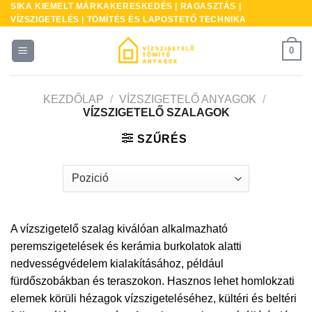
SIKA KIEMELT MÁRKAKERESKEDÉS | RAGASZTÁS |
Skip
VÍZSZIGETELÉS | TÖMÍTÉS ÉS LAPOSTETŐ TECHNIKA
to
content
0
KEZDŐLAP
/
VÍZSZIGETELŐ ANYAGOK
/
VÍZSZIGETELŐ SZALAGOK
SZŰRÉS
A vízszigetelő szalag kiválóan alkalmazható
peremszigetelések és kerámia burkolatok alatti
nedvességvédelem kialakításához, például
fürdőszobákban és teraszokon. Hasznos lehet homlokzati
elemek körüli hézagok vízszigeteléséhez, kültéri és beltéri