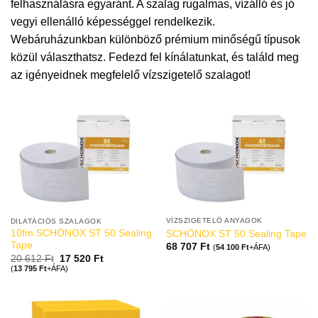
felhasználásra egyaránt. A szalag rugalmas, vízálló és jó
vegyi ellenálló képességgel rendelkezik.
Webáruházunkban különböző prémium minőségű típusok
közül választhatsz. Fedezd fel kínálatunkat, és találd meg
az igényeidnek megfelelő vízszigetelő szalagot!
VÍZSZIGETELŐ ANYAGOK
DILATÁCIÓS SZALAGOK
10fm SCHÖNOX ST 50 Sealing
SCHÖNOX ST 50 Sealing Tape
Tape
68 707
Ft
(
54 100
Ft
+ÁFA)
20 612
Ft
17 520
Ft
(
13 795
Ft
+ÁFA)