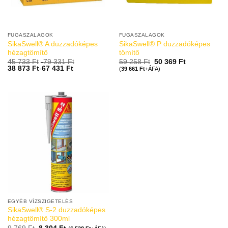
FUGASZALAGOK
FUGASZALAGOK
SikaSwell® A duzzadóképes
SikaSwell® P duzzadóképes
hézagtömítő
tömítő
45 733
Ft
-
79 331
Ft
59 258
Ft
50 369
Ft
38 873
Ft
-
67 431
Ft
(
39 661
Ft
+ÁFA)
EGYÉB VÍZSZIGETELÉS
SikaSwell® S-2 duzzadóképes
hézagtömítő 300ml