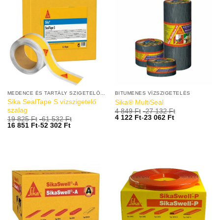
MEDENCE ÉS TARTÁLY SZIGETELŐ ANYAGOK
BITUMENES VÍZSZIGETELÉS
Sika SealTape S vízszigetelő
Sika® MultiSeal
szalag
4 849
Ft
-
27 132
Ft
4 122
Ft
-
23 062
Ft
19 825
Ft
-
61 532
Ft
16 851
Ft
-
52 302
Ft