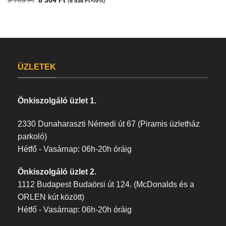
9 769
Ft
8 304
Ft
(
6 538
Ft
+ÁFA)
ÜZLETEK
Önkiszolgáló üzlet 1.
2330 Dunaharaszti Némedi út 67 (Piramis üzletház
parkoló)
Hétfő - Vasárnap: 06h-20h óráig
Önkiszolgáló üzlet 2.
1112 Budapest Budaörsi út 124. (McDonalds és a
ORLEN kút között)
Hétfő - Vasárnap: 06h-20h óráig