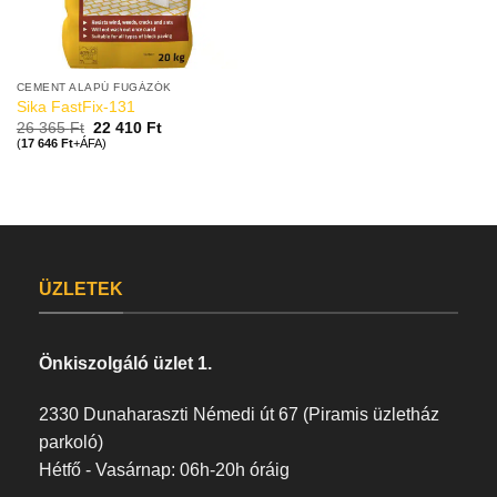
CEMENT ALAPÚ FUGÁZÓK
Sika FastFix-131
26 365
Ft
22 410
Ft
(
17 646
Ft
+ÁFA)
ÜZLETEK
Önkiszolgáló üzlet 1.
2330 Dunaharaszti Némedi út 67 (Piramis üzletház
parkoló)
Hétfő - Vasárnap: 06h-20h óráig