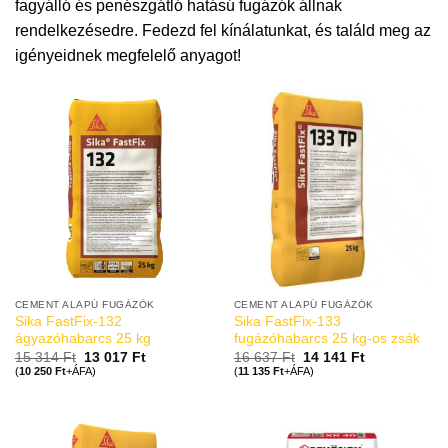
fagyálló és penészgátló hatású fugázók állnak
rendelkezésedre. Fedezd fel kínálatunkat, és találd meg az
igényeidnek megfelelő anyagot!
CEMENT ALAPÚ FUGÁZÓK
CEMENT ALAPÚ FUGÁZÓK
Sika FastFix-132
Sika FastFix-133
ágyazóhabarcs 25 kg
fugázóhabarcs 25 kg-os zsák
15 314
Ft
13 017
Ft
16 637
Ft
14 141
Ft
(
10 250
Ft
+ÁFA)
(
11 135
Ft
+ÁFA)