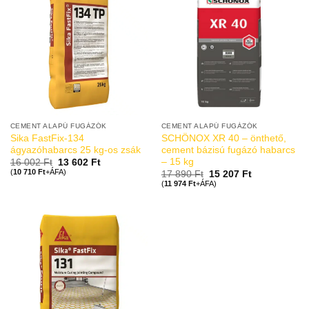
CEMENT ALAPÚ FUGÁZÓK
CEMENT ALAPÚ FUGÁZÓK
Sika FastFix-134
SCHÖNOX XR 40 – önthető,
ágyazóhabarcs 25 kg-os zsák
cement bázisú fugázó habarcs
– 15 kg
16 002
Ft
13 602
Ft
(
10 710
Ft
+ÁFA)
17 890
Ft
15 207
Ft
(
11 974
Ft
+ÁFA)