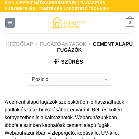
SIKA KIEMELT MÁRKAKERESKEDÉS | RAGASZTÁS |
Skip
VÍZSZIGETELÉS | TÖMÍTÉS ÉS LAPOSTETŐ TECHNIKA
to
content
0
KEZDŐLAP
/
FUGÁZÓ ANYAGOK
/
CEMENT ALAPÚ
FUGÁZÓK
SZŰRÉS
A cement alapú fugázók széleskörűen felhasználhatók
padlók és falak burkolásához egyaránt. Bel- és kültéri
környezetben is alkalmazhatók. Webáruházunkban
többféle színben kaphatóak cement alapú fugák.
Webáruházunkban vízlepergető, kopásálló, UV-álló,