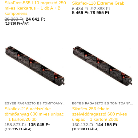
SikaFast-555 L10 ragasztó 250
Sikaflex-118 Extreme Grab
ml-es ikerkartus = 1 db A + B
6 434
Ft
-
92 888
Ft
5 469
Ft
-
78 955
Ft
komponens
28 283
Ft
24 041
Ft
(
18 930
Ft
+ÁFA)
EGYÉB RAGASZTÓ ÉS TÖMÍTŐANYAGOK
EGYÉB RAGASZTÓ ÉS TÖMÍTŐANYAGOK
Sikaflex-216 acélszürke
Sikaflex-256 fekete
tömítőanyag 600 ml-es unipac
szélvédőragasztó 600 ml-es
= 1 karton/20 db
unipac = 1 karton/ 20db
158 877
Ft
135 045
Ft
160 172
Ft
144 155
Ft
(
106 335
Ft
+ÁFA)
(
113 508
Ft
+ÁFA)