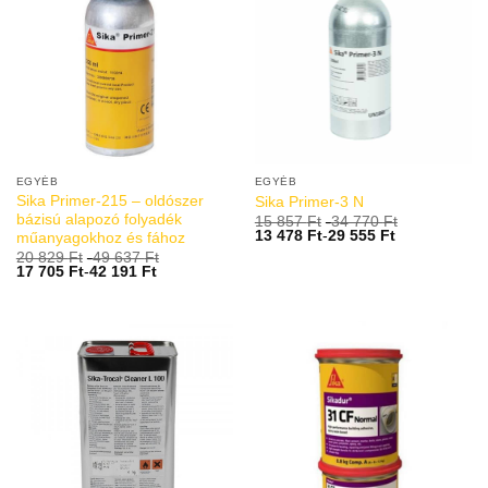
EGYÉB
EGYÉB
Sika Primer-215 – oldószer
Sika Primer-3 N
bázisú alapozó folyadék
15 857
Ft
-
34 770
Ft
13 478
Ft
-
29 555
Ft
műanyagokhoz és fához
20 829
Ft
-
49 637
Ft
17 705
Ft
-
42 191
Ft