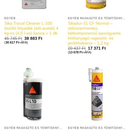
EGYÉB
EGYÉB RAGASZTÓ ÉS TÖMÍTŐANYAGOK
Sika Trocal Cleaner L-100
Sikadur-31 CF Normal –
tisztító folyadék (etil-acetát) 4
oldószermentes,
kg-os (4,5 l-es) kanna = 1 db
kétkomponensű epoxigyanta
kötőanyagú ragasztó- és
45 745
Ft
38 883
Ft
(
30 617
Ft
+ÁFA)
javítóhabarcs – 1,2 kg
20 437
Ft
17 371
Ft
(
13 678
Ft
+ÁFA)
EGYÉB RAGASZTÓ ÉS TÖMÍTŐANYAGOK
EGYÉB RAGASZTÓ ÉS TÖMÍTŐANYAGOK