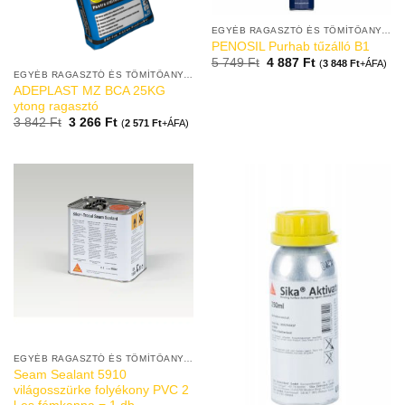
EGYÉB RAGASZTÓ ÉS TÖMÍTŐANYAGOK
PENOSIL Purhab tűzálló B1
5 749
Ft
4 887
Ft
(
3 848
Ft
+ÁFA)
EGYÉB RAGASZTÓ ÉS TÖMÍTŐANYAGOK
ADEPLAST MZ BCA 25KG
ytong ragasztó
3 842
Ft
3 266
Ft
(
2 571
Ft
+ÁFA)
EGYÉB RAGASZTÓ ÉS TÖMÍTŐANYAGOK
Seam Sealant 5910
világosszürke folyékony PVC 2