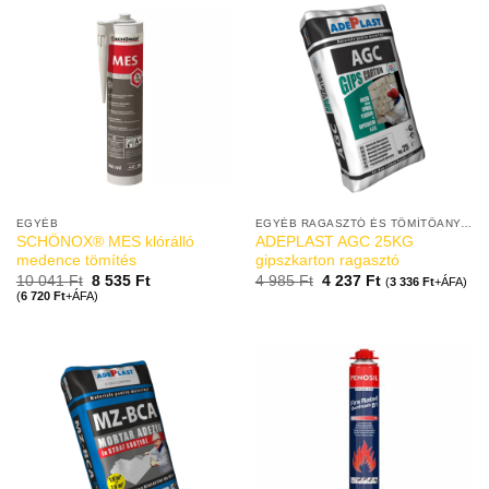
EGYÉB
EGYÉB RAGASZTÓ ÉS TÖMÍTŐANYAGOK
SCHÖNOX® MES klórálló
ADEPLAST AGC 25KG
medence tömítés
gipszkarton ragasztó
10 041
Ft
8 535
Ft
4 985
Ft
4 237
Ft
(
3 336
Ft
+ÁFA)
(
6 720
Ft
+ÁFA)