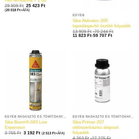
l-es fémkanna = 1 db
29 909
Ft
25 423
Ft
(
20 018
Ft
+ÁFA)
EGYÉB
Sika Aktivator-205
tapadásjavító tisztító folyadék
13 909
Ft
-
70 244
Ft
11 823
Ft
-
59 707
Ft
EGYÉB RAGASZTÓ ÉS TÖMÍTŐANYAGOK
EGYÉB RAGASZTÓ ÉS TÖMÍTŐANYAGOK
Sika Boom®-583 Low
Sika Primer-207
Expansion
oldószerbázisú alapozó
folyadék
3 755
Ft
3 192
Ft
(
2 513
Ft
+ÁFA)
4 263
Ft
-
27 275
Ft