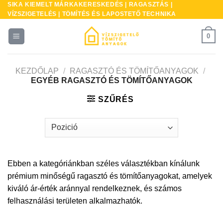
SIKA KIEMELT MÁRKAKERESKEDÉS | RAGASZTÁS |
Skip
VÍZSZIGETELÉS | TÖMÍTÉS ÉS LAPOSTETŐ TECHNIKA
to
content
0
KEZDŐLAP
/
RAGASZTÓ ÉS TÖMÍTŐANYAGOK
/
EGYÉB RAGASZTÓ ÉS TÖMÍTŐANYAGOK
SZŰRÉS
Ebben a kategóriánkban széles választékban kínálunk
prémium minőségű ragasztó és tömítőanyagokat, amelyek
kiváló ár-érték aránnyal rendelkeznek, és számos
felhasználási területen alkalmazhatók.