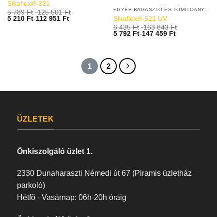
Sikaflex®-221
EGYÉB RAGASZTÓ ÉS TÖMÍTŐANYAGOK
5 789
Ft
-
125 501
Ft
Sikaflex®-521 UV
5 210
Ft
-
112 951
Ft
6 435
Ft
-
163 843
Ft
5 792
Ft
-
147 459
Ft
1
2
ÜZLETEK
Önkiszolgáló üzlet 1.
2330 Dunaharaszti Némedi út 67 (Piramis üzletház
parkoló)
Hétfő - Vasárnap: 06h-20h óráig