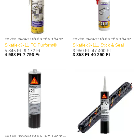
EGYÉB RAGASZTÓ ÉS TÖMÍTŐANYAGOK
EGYÉB RAGASZTÓ ÉS TÖMÍTŐANYAGOK
Sikaflex®-11 FC Purform®
Sikaflex®-111 Stick & Seal
5 845
Ft
-
9 172
Ft
3 950
Ft
-
47 400
Ft
4 968
Ft
-
7 796
Ft
3 358
Ft
-
40 290
Ft
EGYÉB RAGASZTÓ ÉS TÖMÍTŐANYAGOK