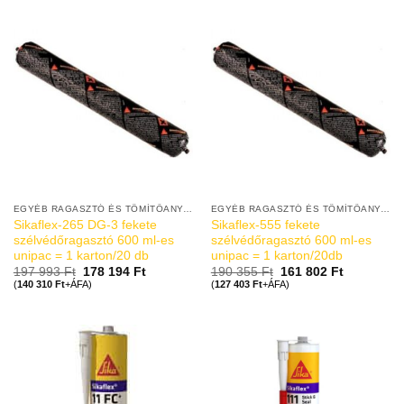
EGYÉB RAGASZTÓ ÉS TÖMÍTŐANYAGOK
EGYÉB RAGASZTÓ ÉS TÖMÍTŐANYAGOK
Sikaflex-265 DG-3 fekete
Sikaflex-555 fekete
szélvédőragasztó 600 ml-es
szélvédőragasztó 600 ml-es
unipac = 1 karton/20 db
unipac = 1 karton/20db
197 993
Ft
178 194
Ft
190 355
Ft
161 802
Ft
(
140 310
Ft
+ÁFA)
(
127 403
Ft
+ÁFA)