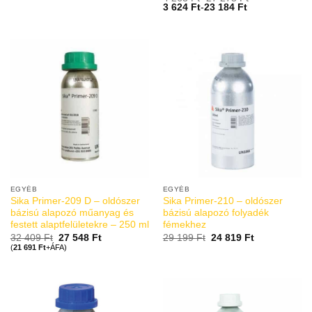
3 624
Ft
-
23 184
Ft
EGYÉB
EGYÉB
Sika Primer-209 D – oldószer
Sika Primer-210 – oldószer
bázisú alapozó műanyag és
bázisú alapozó folyadék
festett alaptfelületekre – 250 ml
fémekhez
32 409
Ft
27 548
Ft
29 199
Ft
24 819
Ft
(
21 691
Ft
+ÁFA)