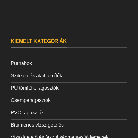
KIEMELT KATEGÓRIÁK
Purhabok
Szilikon és akril tömítők
PU tömítők, ragasztók
Csemperagasztók
PVC ragasztók
Bitumenes vízszigetelés
Vízszigetelő és feszültségmentesítő lemezek