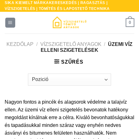
SIKA KIEMELT MÁRKAKERESKEDÉS | RAGASZTÁS |
Skip
VÍZSZIGETELÉS | TÖMÍTÉS ÉS LAPOSTETŐ TECHNIKA
to
content
0
KEZDŐLAP
/
VÍZSZIGETELŐ ANYAGOK
/
ÜZEMI VÍZ
ELLENI SZIGETELÉSEK
SZŰRÉS
Nagyon fontos a pincék és alagsorok védelme a talajvíz
ellen. Az üzemi víz elleni szigetelés bevonatok hatékony
megoldást kínálnak erre a célra. Kiváló bevonhatóságukkal
és tapadásukkal minden száraz vagy enyhén nedves
ásványi és bitumenes felületen használhatók. Nem