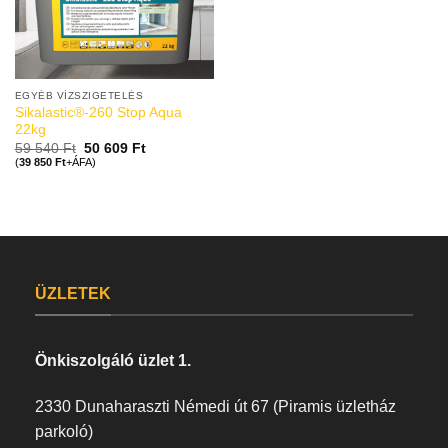
EGYÉB VÍZSZIGETELÉS
Sikalastic®-260 Stop Aqua
22kg
59 540
Ft
50 609
Ft
(
39 850
Ft
+ÁFA)
ÜZLETEK
Önkiszolgáló üzlet 1.
2330 Dunaharaszti Némedi út 67 (Piramis üzletház
parkoló)