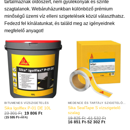
tartalmaznak oldószert, nem gyúlékonyak és szinte
szagtalanok. Webáruházunkban különböző prémium
minőségű üzemi víz elleni szigetelések közül választhatsz.
Fedezd fel kínálatunkat, és találd meg az igényeidnek
megfelelő anyagot!
BITUMENES VÍZSZIGETELÉS
MEDENCE ÉS TARTÁLY SZIGETELŐ ANYAGOK
Sika SealTape S vízszigetelő
Sika Igolflex P-01 DE 10L
szalag
23 301
Ft
19 806
Ft
(
15 595
Ft
+ÁFA)
19 825
Ft
-
61 532
Ft
16 851
Ft
-
52 302
Ft