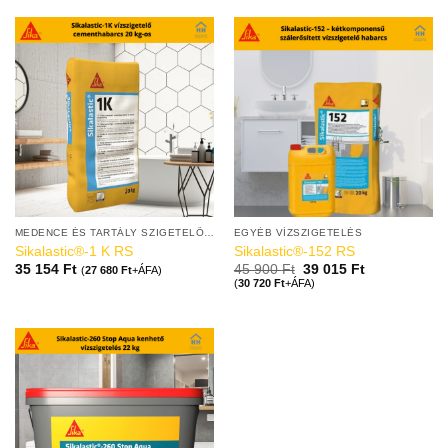
MEDENCE ÉS TARTÁLY SZIGETELŐ ANYAGOK
EGYÉB VÍZSZIGETELÉS
Sikalastic®-1 K RS
Sikalastic®-152 RS
35 154
Ft
45 900
Ft
39 015
Ft
(
27 680
Ft
+ÁFA)
(
30 720
Ft
+ÁFA)