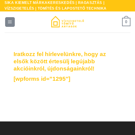
SIKA KIEMELT MÁRKAKERESKEDÉS | RAGASZTÁS |
Skip
VÍZSZIGETELÉS | TÖMÍTÉS ÉS LAPOSTETŐ TECHNIKA
to
content
0
Iratkozz fel hírlevelünkre, hogy az
elsők között értesülj legújabb
akcióinkról, újdonságainkról!
[wpforms id=”1295″]