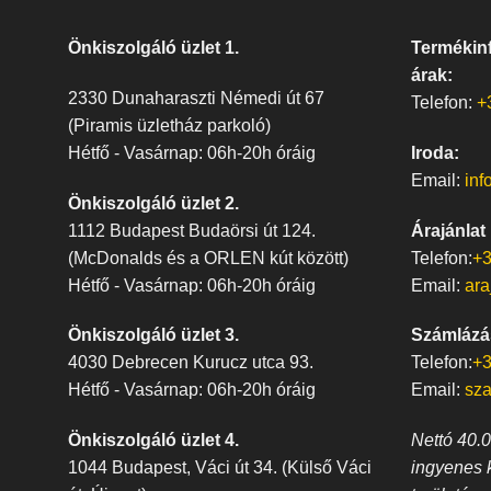
Önkiszolgáló üzlet 1.
Termékinf
árak:
2330 Dunaharaszti Némedi út 67
Telefon:
+
(Piramis üzletház parkoló)
Hétfő - Vasárnap: 06h-20h óráig
Iroda:
Email:
inf
Önkiszolgáló üzlet 2.
1112 Budapest Budaörsi út 124.
Árajánlat
(McDonalds és a ORLEN kút között)
Telefon:
+3
Hétfő - Vasárnap: 06h-20h óráig
Email:
ara
Önkiszolgáló üzlet 3.
Számlázá
4030 Debrecen Kurucz utca 93.
Telefon:
+3
Hétfő - Vasárnap: 06h-20h óráig
Email:
sz
Önkiszolgáló üzlet 4.
Nettó 40.00
1044 Budapest, Váci út 34. (Külső Váci
ingyenes 