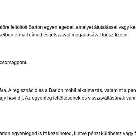
re feltöltött Barion egyenlegedet, amelyet átutalással vagy kész
setben e-mail címed és jelszavad megadásával tudsz fizetni.
 csomagpont.
ára. A regisztráció és a Barion mobil alkalmazás, valamint a pé
y havi díj. Az egyenleg feltöltésének és visszaváltásának vanna
ion egyenleged is itt kezelheted, illetve pénzt küldhetsz vagy 