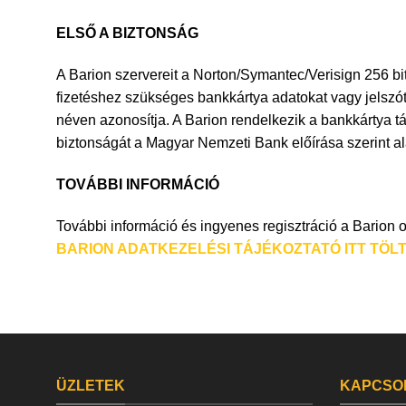
ELSŐ A BIZTONSÁG
A Barion szervereit a Norton/Symantec/Verisign 256 bi
fizetéshez szükséges bankkártya adatokat vagy jelszót.
néven azonosítja. A Barion rendelkezik a bankkártya t
biztonságát a Magyar Nemzeti Bank előírása szerint ala
TOVÁBBI INFORMÁCIÓ
További információ és ingyenes regisztráció a Barion 
BARION ADATKEZELÉSI TÁJÉKOZTATÓ ITT TÖLT
ÜZLETEK
KAPCSO