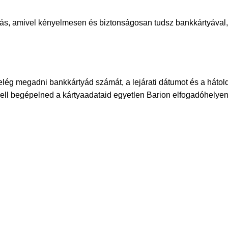
tás, amivel kényelmesen és biztonságosan tudsz bankkártyával, v
 elég megadni bankkártyád számát, a lejárati dátumot és a háto
ell begépelned a kártyaadataid egyetlen Barion elfogadóhelyen 