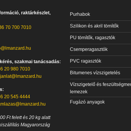
ormáció, raktárkészlet,
Purhabok
Szilikon és akril tömítők
36 70 700 7010
PU tömítők, ragasztók
o@lmanzard.hu
Csemperagasztók
PVC ragasztók
 kérés, szakmai tanácsadás:
6 20 980 7010
Bitumenes vízszigetelés
janlat@lmanzard.hu
Vízszigetelő és feszültségme
s:
lemezek
6 20 545 4444
Fugázó anyagok
amlazas@lmanzard.hu
0 Ft felett és 20 kg alatt
kiszállítás Magyarország