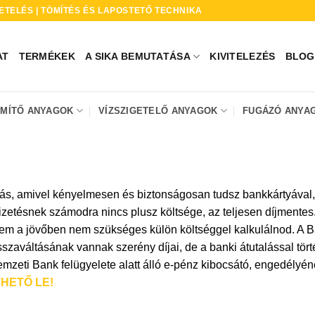
ETELÉS | TÖMÍTÉS ÉS LAPOSTETŐ TECHNIKA
AT
TERMÉKEK
A SIKA BEMUTATÁSA
KIVITELEZÉS
BLOG
ÖMÍTŐ ANYAGOK
VÍZSZIGETELŐ ANYAGOK
FUGÁZÓ ANYA
tás, amivel kényelmesen és biztonságosan tudsz bankkártyával, v
etésnek számodra nincs plusz költsége, az teljesen díjmentes. 
em a jövőben nem szükséges külön költséggel kalkulálnod. A B
sszaváltásának vannak szerény díjai, de a banki átutalással tört
Nemzeti Bank felügyelete alatt álló e-pénz kibocsátó, engedély
HETŐ LE!