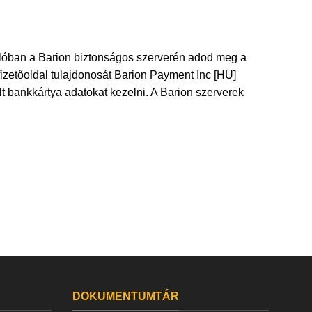
 valóban a Barion biztonságos szerverén adod meg a
fizetőoldal tulajdonosát Barion Payment Inc [HU]
t bankkártya adatokat kezelni. A Barion szerverek
DOKUMENTUMTÁR