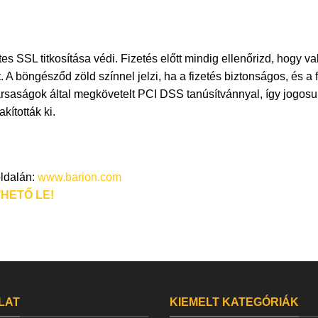
tes SSL titkosítása védi. Fizetés előtt mindig ellenőrizd, hogy
 A böngésződ zöld színnel jelzi, ha a fizetés biztonságos, és a 
ársaságok által megkövetelt PCI DSS tanúsítvánnyal, így jogosul
kították ki.
oldalán:
www.barion.com
HETŐ LE!
LAT
KIEMELT KATEGÓRIÁK