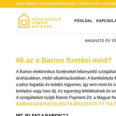
Skip
SIKA KIEMELT MÁRKAKERESKEDÉS | RAGASZTÁS | VÍZSZIG
to
content
FŐOLDAL
KAPCSOL
RAGASZTÓ ÉS T
Mi az a Barion fizetési mód?
A Barion elektronikus fizetéseket lebonyolító szolgálta
áruházakban, mobil alkalmazásokban. A bankkártyás fiz
a pénz fogadás és küldés ingyenes, így sem most és s
belépési vagy havi díj. Az egyenleg feltöltésének és vi
A szolgáltatást nyújtó Barion Payment Zrt. a Magyar 
BARION ADATKEZELÉSI TÁJÉKOZTATÓ ITT TÖLT
MIT JELENT A BARION™?