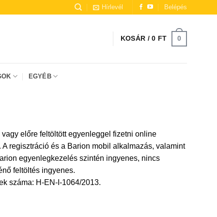
Hírlevél
Belépés
0
KOSÁR /
0
FT
GOK
EGYÉB
agy előre feltöltött egyenleggel fizetni online
A regisztráció és a Barion mobil alkalmazás, valamint
arion egyenlegkezelés szintén ingyenes, nincs
énő feltöltés ingyenes.
ének száma: H-EN-I-1064/2013.