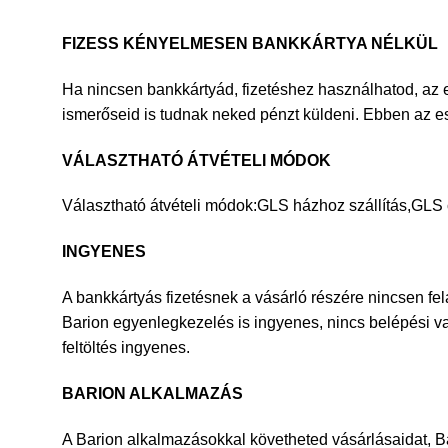
FIZESS KÉNYELMESEN BANKKÁRTYA NÉLKÜL
Ha nincsen bankkártyád, fizetéshez használhatod, az elő
ismerőseid is tudnak neked pénzt küldeni. Ebben az e
VÁLASZTHATÓ ÁTVÉTELI MÓDOK
Választható átvételi módok:GLS házhoz szállítás,GLS
INGYENES
A bankkártyás fizetésnek a vásárló részére nincsen fel
Barion egyenlegkezelés is ingyenes, nincs belépési vag
feltöltés ingyenes.
BARION ALKALMAZÁS
A Barion alkalmazásokkal követheted vásárlásaidat, Bar