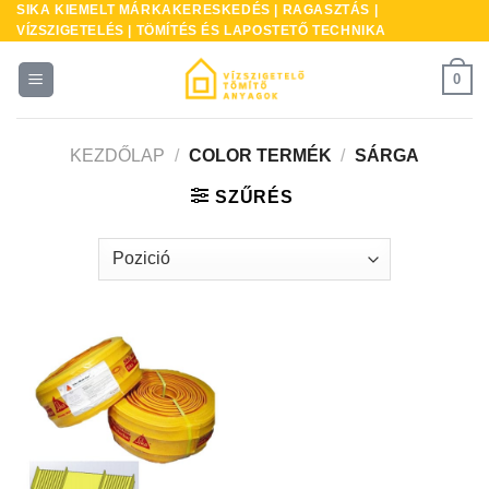
SIKA KIEMELT MÁRKAKERESKEDÉS | RAGASZTÁS |
Skip
VÍZSZIGETELÉS | TÖMÍTÉS ÉS LAPOSTETŐ TECHNIKA
to
content
0
KEZDŐLAP
/
COLOR TERMÉK
/
SÁRGA
SZŰRÉS