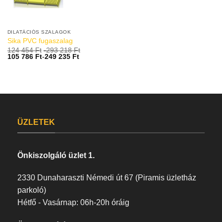
DILATÁCIÓS SZALAGOK
Sika PVC fugaszalag
124 454
Ft
-
293 218
Ft
105 786
Ft
-
249 235
Ft
ÜZLETEK
Önkiszolgáló üzlet 1.
2330 Dunaharaszti Némedi út 67 (Piramis üzletház
parkoló)
Hétfő - Vasárnap: 06h-20h óráig