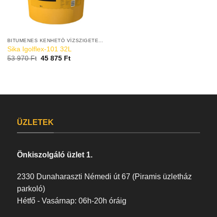
BITUMENES KENHETŐ VÍZSZIGETELÉS
Sika Igolflex-101 32L
53 970
Ft
45 875
Ft
ÜZLETEK
Önkiszolgáló üzlet 1.
2330 Dunaharaszti Némedi út 67 (Piramis üzletház
parkoló)
Hétfő - Vasárnap: 06h-20h óráig