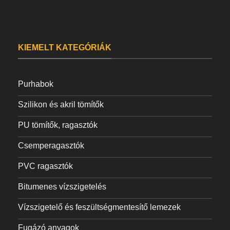
KIEMELT KATEGÓRIÁK
Purhabok
Szilikon és akril tömítők
PU tömítők, ragasztók
Csemperagasztók
PVC ragasztók
Bitumenes vízszigetelés
Vízszigetelő és feszültségmentesítő lemezek
Fugázó anyagok