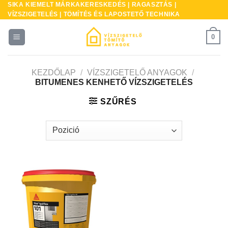
SIKA KIEMELT MÁRKAKERESKEDÉS | RAGASZTÁS |
Skip
VÍZSZIGETELÉS | TÖMÍTÉS ÉS LAPOSTETŐ TECHNIKA
to
content
0
KEZDŐLAP
/
VÍZSZIGETELŐ ANYAGOK
/
BITUMENES KENHETŐ VÍZSZIGETELÉS
SZŰRÉS