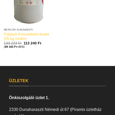
MERCOR DUNAMENTI
Polylack A tűzvédelmi festék
(25 kg /vödör)
133 223
Ft
113 240
Ft
(
89 165
Ft
+ÁFA)
ÜZLETEK
Önkiszolgáló üzlet 1.
2330 Dunaharaszti Némedi út 67 (Piramis üzletház