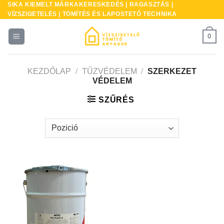
SIKA KIEMELT MÁRKAKERESKEDÉS | RAGASZTÁS |
Skip
VÍZSZIGETELÉS | TÖMÍTÉS ÉS LAPOSTETŐ TECHNIKA
to
content
0
KEZDŐLAP
/
TŰZVÉDELEM
/
SZERKEZET
VÉDELEM
SZŰRÉS