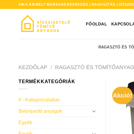
Skip
SIKA KIEMELT MÁRKAKERESKEDÉS | RAGASZTÁS | VÍZSZIG
to
content
FŐOLDAL
KAPCSOL
RAGASZTÓ ÉS T
KEZDŐLAP
/
RAGASZTÓ ÉS TÖMÍTŐANYA
TERMÉKKATEGÓRIÁK
Akció!
0 - Kategorizálatlan
Betonjavító anyagok
Egyéb
Egyéb