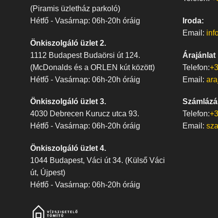
(Piramis üzletház parkoló)
Hétfő - Vasárnap: 06h-20h óráig
Iroda:
Email:
inf
Önkiszolgáló üzlet 2.
1112 Budapest Budaörsi út 124.
Árajánlat
(McDonalds és a ORLEN kút között)
Telefon:
+3
Hétfő - Vasárnap: 06h-20h óráig
Email:
ara
Önkiszolgáló üzlet 3.
Számlázá
4030 Debrecen Kurucz utca 93.
Telefon:
+3
Hétfő - Vasárnap: 06h-20h óráig
Email:
sz
Önkiszolgáló üzlet 4.
1044 Budapest, Váci út 34. (Külső Váci
út, Újpest)
Hétfő - Vasárnap: 06h-20h óráig