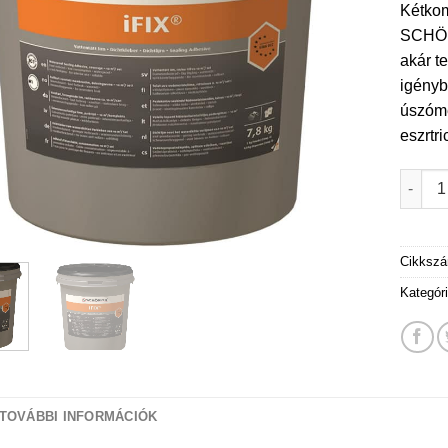
Kétkom
SCHÖNO
akár t
igényb
úszóme
eszrtri
SCHÖNO
Cikksz
Kategór
TOVÁBBI INFORMÁCIÓK