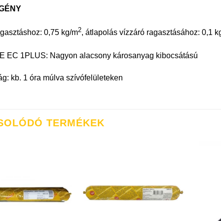
GÉNY
2
ragasztáshoz: 0,75 kg/m
, átlapolás vízzáró ragasztásához: 0,1 k
 EC 1PLUS: Nagyon alacsony károsanyag kibocsátású
g: kb. 1 óra múlva szívófelületeken
SOLÓDÓ TERMÉKEK