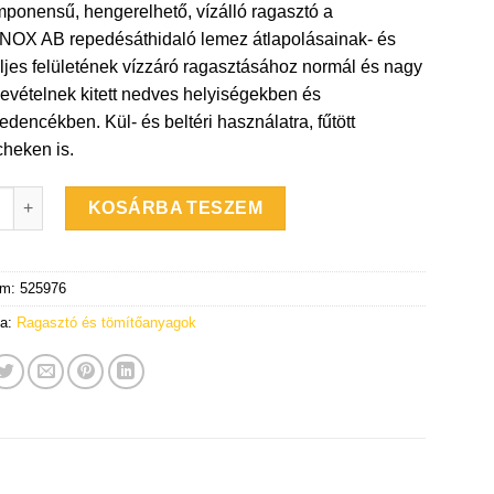
ponensű, hengerelhető, vízálló ragasztó a
was:
is:
X AB repedésáthidaló lemez átlapolásainak- és
48
34
eljes felületének vízzáró ragasztásához normál és nagy
787 Ft.
234 Ft.
evételnek kitett nedves helyiségekben és
dencékben. Kül- és beltéri használatra, fűtött
cheken is.
X iFIX - kétkomponensű, hengerelhető, vízzáró ragasztó - 7,8 k
KOSÁRBA TESZEM
ám:
525976
ia:
Ragasztó és tömítőanyagok