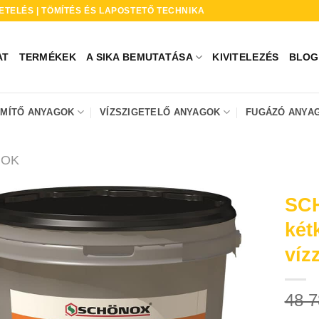
ETELÉS | TÖMÍTÉS ÉS LAPOSTETŐ TECHNIKA
AT
TERMÉKEK
A SIKA BEMUTATÁSA
KIVITELEZÉS
BLOG
ÖMÍTŐ ANYAGOK
VÍZSZIGETELŐ ANYAGOK
FUGÁZÓ ANYA
GOK
SCH
két
víz
48 