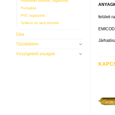
Poliuretán tömítők, ragasztók
ANYAGI
Purhabok
PVC ragasztók
felületi 
Szilikon és akril tömítők
EMICODE
Sika
Járhatósá
Tűzvédelem
Vízszigetelő anyagok
KAPC