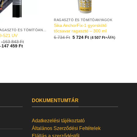
RAGASZTÓ ÉS TÖMÍTŐANYAGOK
Sika AnchorFix-1 gyorskötő
EGYÉB RAGASZTÓ ÉS TÖMÍTŐANYAGOK
tőcsavar ragasztó – 300 ml
x®-521 UV
6 734
Ft
5 724
Ft
(
4 507
Ft
+ÁFA)
-
163 843
Ft
t
-
147 459
Ft
DOKUMENTUMTÁR
Adatkezelési tájékoztató
Általános Szerződési Feltételek
Elállás a szerződéstől