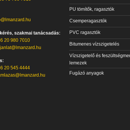
PU tömítők, ragasztók
o@lmanzard.hu
Csemperagasztók
PVC ragasztók
 kérés, szakmai tanácsadás:
6 20 980 7010
Bitumenes vízszigetelés
janlat@lmanzard.hu
Vízszigetelő és feszültségme
s:
lemezek
6 20 545 4444
Fugázó anyagok
amlazas@lmanzard.hu