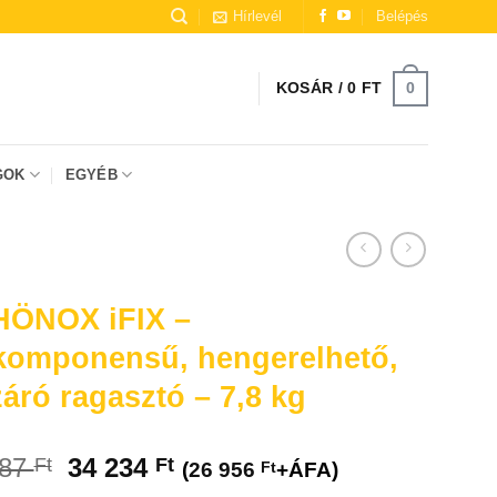
Hírlevél
Belépés
0
KOSÁR /
0
FT
GOK
EGYÉB
* A termékképeknél
ÖNOX iFIX –
készültek.
komponensű, hengerelhető,
záró ragasztó – 7,8 kg
Original
Current
787
34 234
Ft
Ft
(
26 956
Ft
+ÁFA)
price
price