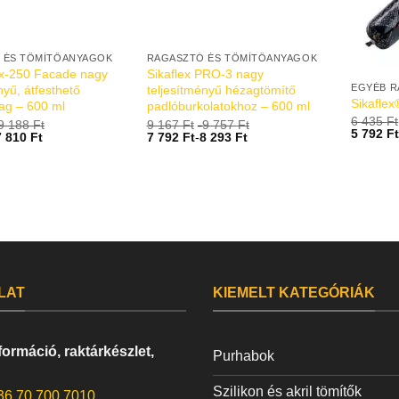
 ÉS TÖMÍTŐANYAGOK
RAGASZTÓ ÉS TÖMÍTŐANYAGOK
ex-250 Facade nagy
Sikaflex PRO-3 nagy
nyű, átfesthető
teljesítményű hézagtömítő
Sikafle
ag – 600 ml
padlóburkolatokhoz – 600 ml
6 435
Ft
9 188
Ft
9 167
Ft
-
9 757
Ft
5 792
F
7 810
Ft
7 792
Ft
-
8 293
Ft
LAT
KIEMELT KATEGÓRIÁK
ormáció, raktárkészlet,
Purhabok
Szilikon és akril tömítők
36 70 700 7010