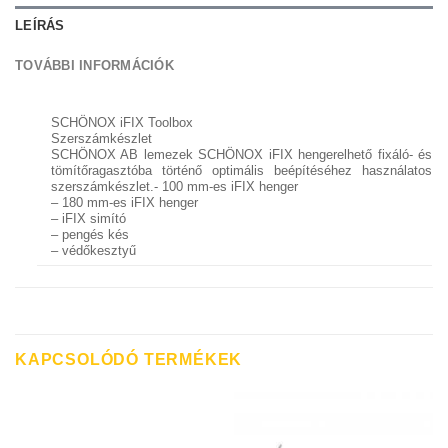
LEÍRÁS
TOVÁBBI INFORMÁCIÓK
SCHÖNOX iFIX Toolbox
Szerszámkészlet
SCHÖNOX AB lemezek SCHÖNOX iFIX hengerelhető fixáló- és
tömítőragasztóba történő optimális beépítéséhez használatos
szerszámkészlet.- 100 mm-es iFIX henger
– 180 mm-es iFIX henger
– iFIX simító
– pengés kés
– védőkesztyű
KAPCSOLÓDÓ TERMÉKEK