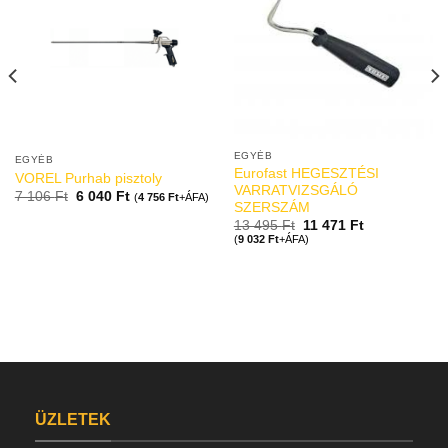
EGYÉB
EGYÉB
Eurofast HEGESZTÉSI
VOREL Purhab pisztoly
VARRATVIZSGÁLÓ
7 106
Ft
6 040
Ft
(
4 756
Ft
+ÁFA)
SZERSZÁM
13 495
Ft
11 471
Ft
(
9 032
Ft
+ÁFA)
ÜZLETEK