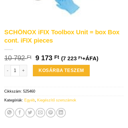
SCHÖNOX iFIX Toolbox Unit = box Box
cont. iFIX pieces
10 792
9 173
Ft
Ft
(
7 223
Ft
+ÁFA)
SCHÖNOX iFIX Toolbox Unit = box Box cont. iFIX pieces menny
KOSÁRBA TESZEM
Cikkszám:
525460
Kategóriák:
Egyéb
,
Kiegészítő szerszámok