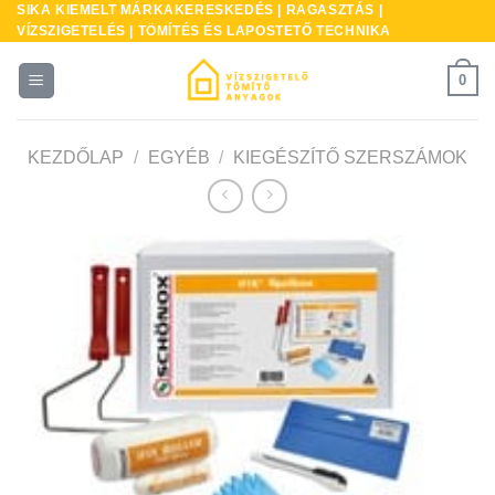
SIKA KIEMELT MÁRKAKERESKEDÉS | RAGASZTÁS |
Skip
VÍZSZIGETELÉS | TÖMÍTÉS ÉS LAPOSTETŐ TECHNIKA
to
content
0
KEZDŐLAP
/
EGYÉB
/
KIEGÉSZÍTŐ SZERSZÁMOK
* A
kés