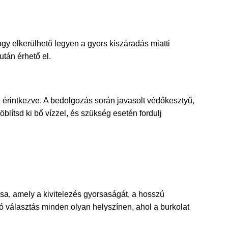
hogy elkerülhető legyen a gyors kiszáradás miatti
után érhető el.
l érintkezve. A bedolgozás során javasolt védőkesztyű,
ítsd ki bő vízzel, és szükség esetén fordulj
a, amely a kivitelezés gyorsaságát, a hosszú
ó választás minden olyan helyszínen, ahol a burkolat