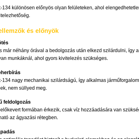
x-134 különösen előnyös olyan felületeken, ahol elengedhetetle
itelezhetőség.
ellemzők és előnyök
ötés
 már néhány órával a bedolgozás után elkezd szilárdulni, így a 
lyan munkáknál, ahol gyors kivitelezés szükséges.
eherbírás
-134 nagy mechanikai szilárdságú, így alkalmas járműforgalommal
nek, nem süllyed meg.
ű feldolgozás
 előkevert formában érkezik, csak víz hozzáadására van szüksé
ható az ágyazási rétegben.
apadás