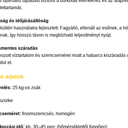
 optimális tapadást biztosít a burkolati elemekhez és az alapréte
ettartamát.
ság és időjárásállóság
kültéri használatra fejlesztett. Fagyálló, ellenáll az esőnek, 
ak, így hosszú távon is megbízható teljesítményt nyújt.
mentes száradás
yozott víztartalom és szemcseméret miatt a habarcs kiszáradás 
ul el.
i adatok
relés:
25 kg-os zsák
szürke
cseméret:
finomszemcsés, homogén
lgozási idő:
kb. 30–45 perc (hőmérséklettől függően)