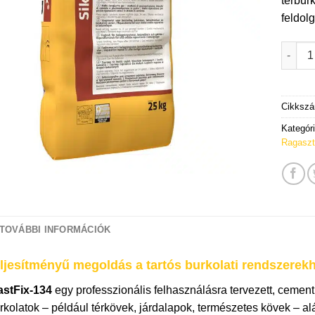
térbur
feldol
Sika F
Cikksz
Kategór
Ragaszt
TOVÁBBI INFORMÁCIÓK
ljesítményű megoldás a tartós burkolati rendszerek
astFix-134
egy professzionális felhasználásra tervezett, cemen
urkolatok – például térkövek, járdalapok, természetes kövek – al