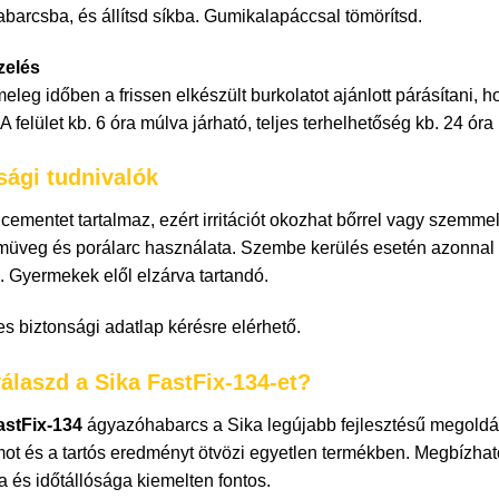
barcsba, és állítsd síkba. Gumikalapáccsal tömörítsd.
zelés
eleg időben a frissen elkészült burkolatot ajánlott párásítani, 
A felület kb. 6 óra múlva járható, teljes terhelhetőség kb. 24 óra 
sági tudnivalók
cementet tartalmaz, ezért irritációt okozhat bőrrel vagy szemme
üveg és porálarc használata. Szembe kerülés esetén azonnal öbl
. Gyermekek elől elzárva tartandó.
es biztonsági adatlap kérésre elérhető.
válaszd a Sika FastFix-134-et?
astFix-134
ágyazóhabarcs a Sika legújabb fejlesztésű megoldás
mot és a tartós eredményt ötvözi egyetlen termékben. Megbízhat
sa és időtállósága kiemelten fontos.