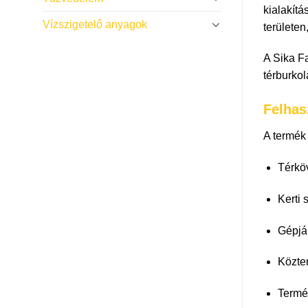
kialakít
Vízszigetelő anyagok
területen
A Sika Fa
térburkol
Felhas
A termék 
Térkö
Kerti 
Gépjár
Közter
Termés