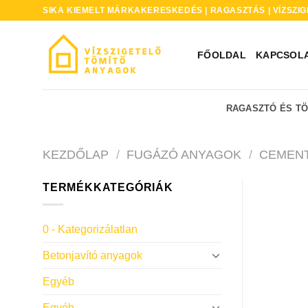
Skip
SIKA KIEMELT MÁRKAKERESKEDÉS | RAGASZTÁS | VÍZSZIG
to
content
FŐOLDAL
KAPCSOL
RAGASZTÓ ÉS T
KEZDŐLAP
/
FUGÁZÓ ANYAGOK
/
CEMENT
TERMÉKKATEGÓRIÁK
0 - Kategorizálatlan
Betonjavító anyagok
Egyéb
Egyéb