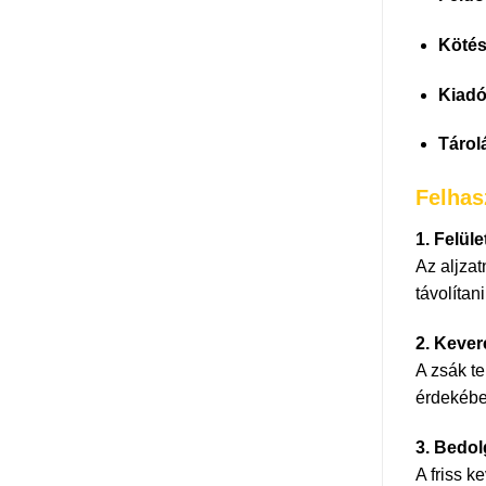
Kötés
Kiadó
Tárol
Felhas
1. Felüle
Az aljzat
távolítan
2. Kever
A zsák te
érdekébe
3. Bedo
A friss k