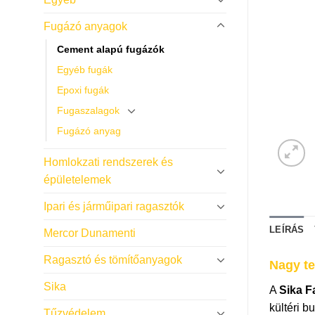
Fugázó anyagok
Cement alapú fugázók
Egyéb fugák
Epoxi fugák
Fugaszalagok
Fugázó anyag
Homlokzati rendszerek és
épületelemek
Ipari és járműipari ragasztók
LEÍRÁS
Mercor Dunamenti
Ragasztó és tömítőanyagok
Nagy te
Sika
A
Sika F
kültéri b
Tűzvédelem