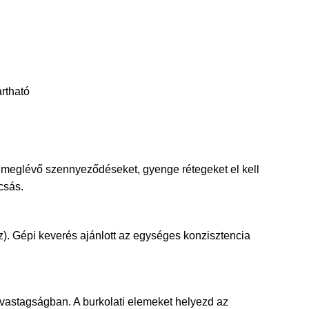
rtható
. A meglévő szennyeződéseket, gyenge rétegeket el kell
ócsás.
oz). Gépi keverés ajánlott az egységes konzisztencia
egvastagságban. A burkolati elemeket helyezd az