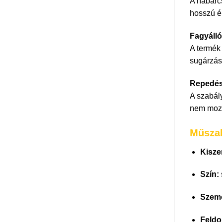
A habarcs
hosszú él
Fagyálló
A termék 
sugárzásn
Repedés
A szabál
nem mozd
Műszak
Kisze
Szín:
Szem
Feldo