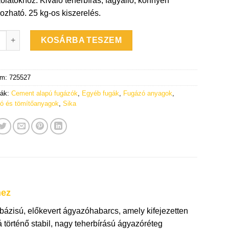
kolatokhoz. Kiváló teherbírás, fagyálló, könnyen
gozható. 25 kg-os kiszerelés.
astFix-134 ágyazóhabarcs 25 kg-os zsák mennyiség
KOSÁRBA TESZEM
ám:
725527
iák:
Cement alapú fugázók
,
Egyéb fugák
,
Fugázó anyagok
,
ó és tömítőanyagok
,
Sika
hez
tbázisú, előkevert ágyazóhabarcs, amely kifejezetten
á történő stabil, nagy teherbírású ágyazóréteg