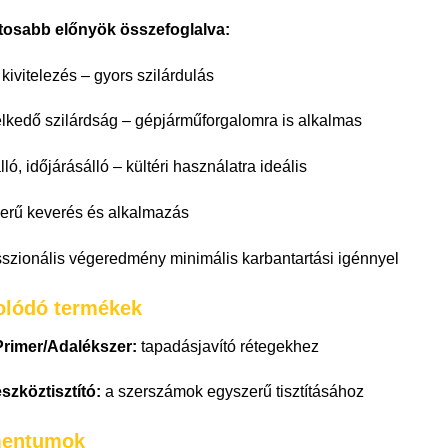
tosabb előnyök összefoglalva:
kivitelezés – gyors szilárdulás
lkedő szilárdság – gépjárműforgalomra is alkalmas
ló, időjárásálló – kültéri használatra ideális
erű keverés és alkalmazás
sszionális végeredmény minimális karbantartási igénnyel
olódó termékek
Primer/Adalékszer:
tapadásjavító rétegekhez
szköztisztító:
a szerszámok egyszerű tisztításához
entumok