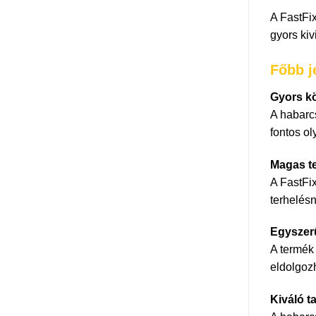
A FastFi
gyors kiv
Főbb j
Gyors k
A habarcs
fontos o
Magas t
A FastFix
terhelés
Egyszer
A termék
eldolgoz
Kiváló t