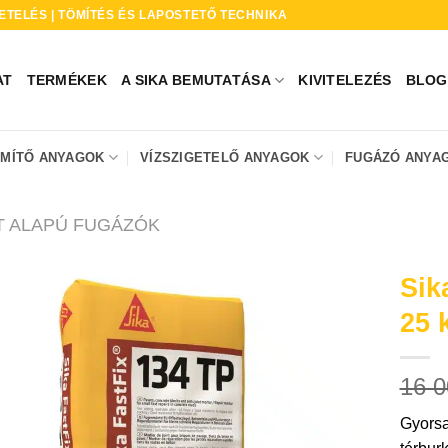
ETELÉS | TÖMÍTÉS ÉS LAPOSTETŐ TECHNIKA
AT
TERMÉKEK
A SIKA BEMUTATÁSA
KIVITELEZÉS
BLOG
ÖMÍTŐ ANYAGOK
VÍZSZIGETELŐ ANYAGOK
FUGÁZÓ ANYA
 ALAPÚ FUGÁZÓK
* A termékképekn
Sik
készültek.
25 
16 
Gyorsa