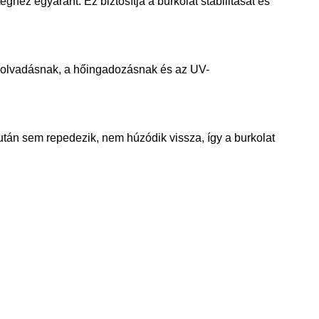
ghez egyaránt. Ez biztosítja a burkolat stabilitását és
a hóolvadásnak, a hőingadozásnak és az UV-
után sem repedezik, nem húzódik vissza, így a burkolat