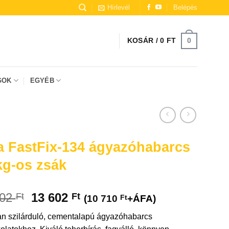
Hírlevél
Belépés
0
KOSÁR /
0
FT
GOK
EGYÉB
él előfordulhat, hogy mesterséges intelligencia (AI) segítségével
a FastFix-134 ágyazóhabarcs
kg-os zsák
002
13 602
Ft
Ft
(
10 710
Ft
+ÁFA)
n szilárduló, cementalapú ágyazóhabarcs