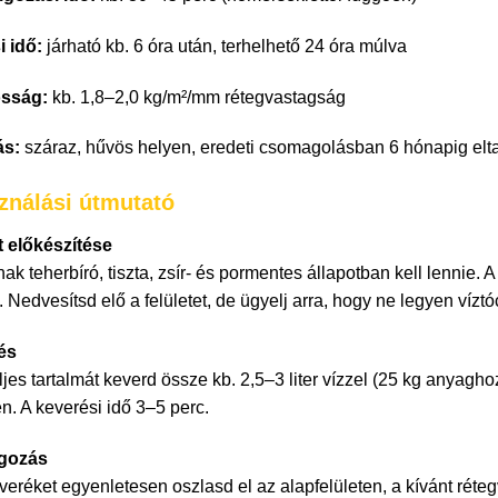
i idő:
járható kb. 6 óra után, terhelhető 24 óra múlva
sság:
kb. 1,8–2,0 kg/m²/mm rétegvastagság
ás:
száraz, hűvös helyen, eredeti csomagolásban 6 hónapig elta
ználási útmutató
t előkészítése
nak teherbíró, tiszta, zsír- és pormentes állapotban kell lennie
i. Nedvesítsd elő a felületet, de ügyelj arra, hogy ne legyen vízt
és
ljes tartalmát keverd össze kb. 2,5–3 liter vízzel (25 kg anyagh
n. A keverési idő 3–5 perc.
lgozás
everéket egyenletesen oszlasd el az alapfelületen, a kívánt rét