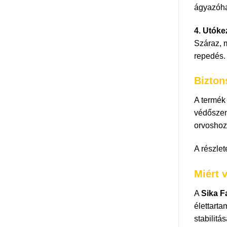
ágyazóha
4. Utóke
Száraz, m
repedés. 
Bizton
A termék 
védőszem
orvoshoz
A részlet
Miért 
A
Sika F
élettarta
stabilitá