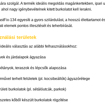
ására szolgál. A termék ideális megoldás magánkertekben, ipari
, ahol nagy igénybevételnek kitett burkolatot kell lerakni.
stFix-134 egyesíti a gyors szilárdulást, a hosszú élettartamot é
ati elemek pontos illesztését és teherbírását.
ználási területek
ideális választás az alábbi felhasználásokhoz:
vek és járdalapok ágyazása
sétányok, teraszok és lépcsők alapozása
művel terhelt felületek (pl. kocsibeállók) ágyazórétege
ületi burkolatok (pl. sétálóutcák, parkok)
zetes kőből készült burkolatok rögzítése