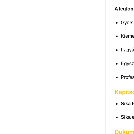
A legfon
Gyors 
Kieme
Fagyál
Egysz
Profe
Kapcs
Sika 
Sika e
Dokum