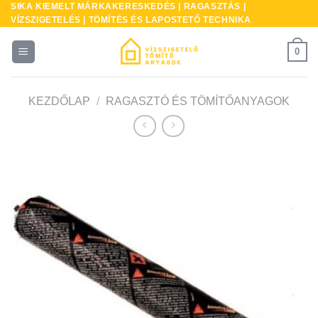
SIKA KIEMELT MÁRKAKERESKEDÉS | RAGASZTÁS |
Skip
VÍZSZIGETELÉS | TÖMÍTÉS ÉS LAPOSTETŐ TECHNIKA
to
content
0
KEZDŐLAP
/
RAGASZTÓ ÉS TÖMÍTŐANYAGOK
* A
kés