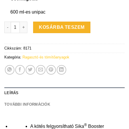
600 ml-es unipac
Sikaflex-265 fekete haszonjármű szélvédőragasztó 600 ml-es u
KOSÁRBA TESZEM
Cikkszám:
8171
Kategória:
Ragasztó és tömítőanyagok
LEÍRÁS
TOVÁBBI INFORMÁCIÓK
®
A kötés felgyorsítható Sika
Booster