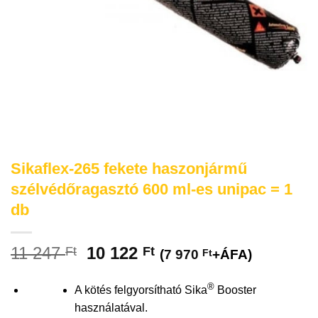
Sikaflex-265 fekete haszonjármű
szélvédőragasztó 600 ml-es unipac = 1
db
11 247
10 122
Ft
Ft
(
7 970
Ft
+ÁFA)
®
A kötés felgyorsítható Sika
Booster
használatával.