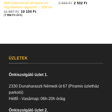
kétkomponensű tőcsavar és
2 943
Ft
2 502
Ft
rögzítőelem ragasztó – 300 ml
11 887
Ft
10 104
Ft
(
7 956
Ft
+ÁFA)
ÜZLETEK
Önkiszolgáló üzlet 1.
2330 Dunaharaszti Némedi út 67 (Piramis üzletház
parkoló)
Hétfő - Vasárnap: 06h-20h óráig
Önkiszolgáló üzlet 2.