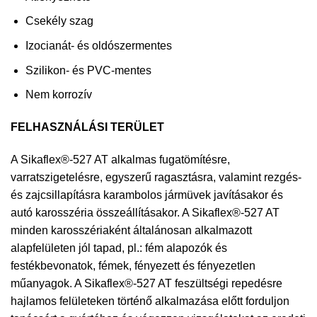
Csekély szag
Izocianát- és oldószermentes
Szilikon- és PVC-mentes
Nem korrozív
FELHASZNÁLÁSI TERÜLET
A Sikaflex®-527 AT alkalmas fugatömítésre,
varratszigetelésre, egyszerű ragasztásra, valamint rezgés-
és zajcsillapításra karambolos jármüvek javításakor és
autó karosszéria összeállításakor. A Sikaflex®-527 AT
minden karosszériaként általánosan alkalmazott
alapfelületen jól tapad, pl.: fém alapozók és
festékbevonatok, fémek, fényezett és fényezetlen
műanyagok. A Sikaflex®-527 AT feszültségi repedésre
hajlamos felületeken történő alkalmazása előtt forduljon