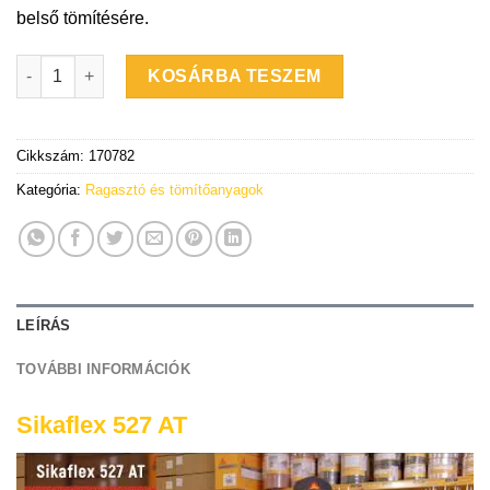
belső tömítésére.
Sikaflex-527 AT - egykomponensű STP tömítőanyag - 300 ml - 
KOSÁRBA TESZEM
Cikkszám:
170782
Kategória:
Ragasztó és tömítőanyagok
LEÍRÁS
TOVÁBBI INFORMÁCIÓK
Sikaflex 527 AT