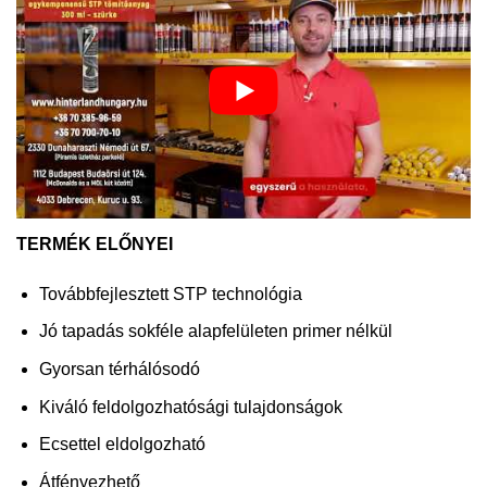
TERMÉK ELŐNYEI
Továbbfejlesztett STP technológia
Jó tapadás sokféle alapfelületen primer nélkül
Gyorsan térhálósodó
Kiváló feldolgozhatósági tulajdonságok
Ecsettel eldolgozható
Átfényezhető