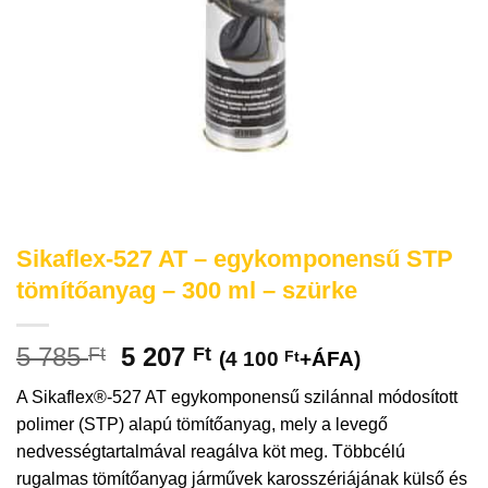
Sikaflex-527 AT – egykomponensű STP
tömítőanyag – 300 ml – szürke
5 785
5 207
Ft
Ft
(
4 100
Ft
+ÁFA)
A Sikaflex®-527 AT egykomponensű szilánnal módosított
polimer (STP) alapú tömítőanyag, mely a levegő
nedvességtartalmával reagálva köt meg. Többcélú
rugalmas tömítőanyag járművek karosszériájának külső és