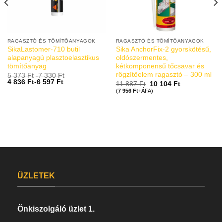
RAGASZTÓ ÉS TÖMÍTŐANYAGOK
RAGASZTÓ ÉS TÖMÍTŐANYAGOK
SikaLastomer-710 butil
Sika AnchorFix-2 gyorskötésű,
alapanyagú plasztoelasztikus
oldószermentes,
tömítőanyag
kétkomponensű tőcsavar és
rögzítőelem ragasztó – 300 ml
5 373
Ft
-
7 330
Ft
4 836
Ft
-
6 597
Ft
11 887
Ft
10 104
Ft
(
7 956
Ft
+ÁFA)
ÜZLETEK
Önkiszolgáló üzlet 1.