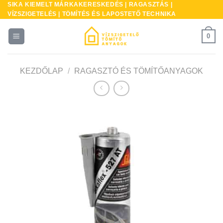
SIKA KIEMELT MÁRKAKERESKEDÉS | RAGASZTÁS |
Skip
VÍZSZIGETELÉS | TÖMÍTÉS ÉS LAPOSTETŐ TECHNIKA
to
content
0
KEZDŐLAP
/
RAGASZTÓ ÉS TÖMÍTŐANYAGOK
* A
kés