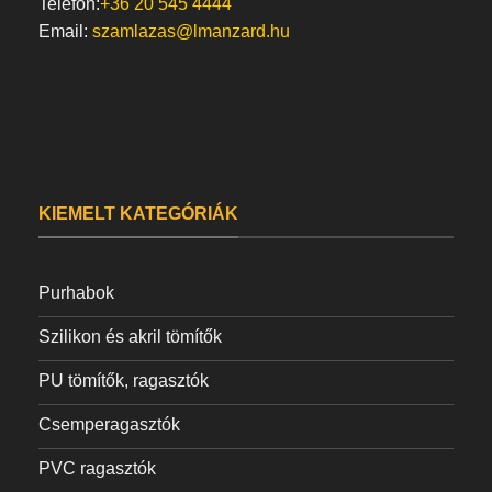
Telefon:
+36 20 545 4444
Email:
szamlazas@lmanzard.hu
KIEMELT KATEGÓRIÁK
Purhabok
Szilikon és akril tömítők
PU tömítők, ragasztók
Csemperagasztók
PVC ragasztók