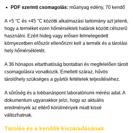
PDF szerinti csomagolás:
műanyag edény, 70 kendő
A +5 °C és +45 °C közötti alkalmazási tartomány azt jelenti,
hogy a terméket ezen hőmérsékleti határok között célszerű
használni. Ezért hideg vagy erősen felmelegedett
környezetben először ellenőrizni kell a termék és a tárolási
hely hőmérsékletét.
A 36 hónapos eltarthatóság bontatlan és megfelelően tárolt
csomagolásra vonatkozik. Emellett száraz, hűvös
tárolóhely szükséges a gyártói feltételek teljesítéséhez.
A sűrűség és a lobbanáspont laboratóriumi mérési adat. A
dokumentum ugyanakkor jelzi, hogy az aktuális
eredmények az eltérő körülmények miatt kissé
változhatnak.
Tárolás és a kendők kiszáradásának