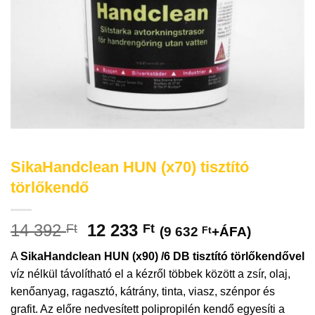
SikaHandclean HUN (x70) tisztító
törlőkendő
14 392
12 233
Ft
Ft
(
9 632
Ft
+ÁFA)
A
SikaHandclean HUN (x90) /6 DB tisztító törlőkendővel
víz nélkül távolítható el a kézről többek között a zsír, olaj,
kenőanyag, ragasztó, kátrány, tinta, viasz, szénpor és
grafit. Az előre nedvesített polipropilén kendő egyesíti a