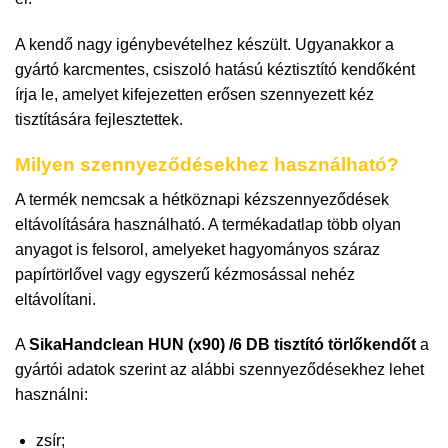
A kendő nagy igénybevételhez készült. Ugyanakkor a
gyártó karcmentes, csiszoló hatású kéztisztító kendőként
írja le, amelyet kifejezetten erősen szennyezett kéz
tisztítására fejlesztettek.
Milyen szennyeződésekhez használható?
A termék nemcsak a hétköznapi kézszennyeződések
eltávolítására használható. A termékadatlap több olyan
anyagot is felsorol, amelyeket hagyományos száraz
papírtörlővel vagy egyszerű kézmosással nehéz
eltávolítani.
A
SikaHandclean HUN (x90) /6 DB tisztító törlőkendőt
a
gyártói adatok szerint az alábbi szennyeződésekhez lehet
használni:
zsír;