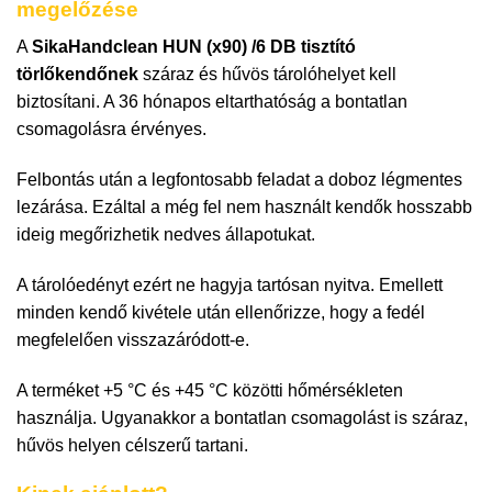
megelőzése
A
SikaHandclean HUN (x90) /6 DB tisztító
törlőkendőnek
száraz és hűvös tárolóhelyet kell
biztosítani. A 36 hónapos eltarthatóság a bontatlan
csomagolásra érvényes.
Felbontás után a legfontosabb feladat a doboz légmentes
lezárása. Ezáltal a még fel nem használt kendők hosszabb
ideig megőrizhetik nedves állapotukat.
A tárolóedényt ezért ne hagyja tartósan nyitva. Emellett
minden kendő kivétele után ellenőrizze, hogy a fedél
megfelelően visszazáródott-e.
A terméket +5 °C és +45 °C közötti hőmérsékleten
használja. Ugyanakkor a bontatlan csomagolást is száraz,
hűvös helyen célszerű tartani.