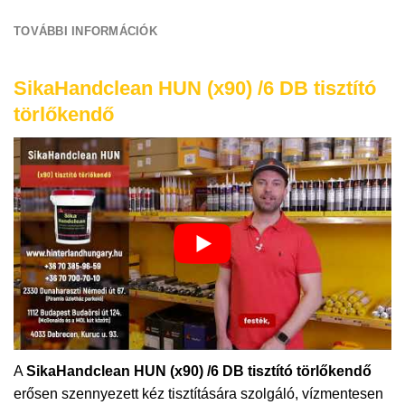
TOVÁBBI INFORMÁCIÓK
SikaHandclean HUN (x90) /6 DB tisztító
törlőkendő
A
SikaHandclean HUN (x90) /6 DB tisztító törlőkendő
erősen szennyezett kéz tisztítására szolgáló, vízmentesen