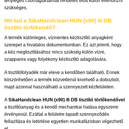
tényleges csomagtartalmat rendelés előtt külön ellenőrizni
szükséges.
Mit tud a SikaHandclean HUN (x90) /6 DB
tisztító törlőkendő?
A termék különleges, vízmentes kéztisztító anyagként
szerepel a hivatalos dokumentumban. Ez azt jelenti, hogy
a kéz megtisztításához nincs szükség külön vízre,
szappanra vagy folyékony kéztisztító adagolására.
A tisztítófolyadék már eleve a kendőben található. Ennek
köszönhetően a termék közvetlenül kivehető a dobozból,
majd azonnal használható a szennyezett kézfelületen.
A
SikaHandclean HUN (x90) /6 DB tisztító törlőkendővel
a tisztítóanyag és a kendő mechanikai hatása egyszerre
érvényesül. Ezáltal a felületre tapadt szennyeződés
fellazítása és letörlése egyetlen munkafázisban végezhető
el.