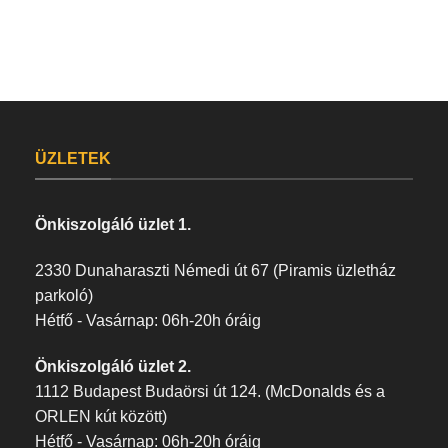
ÜZLETEK
Önkiszolgáló üzlet 1.
2330 Dunaharaszti Némedi út 67 (Piramis üzletház
parkoló)
Hétfő - Vasárnap: 06h-20h óráig
Önkiszolgáló üzlet 2.
1112 Budapest Budaörsi út 124. (McDonalds és a
ORLEN kút között)
Hétfő - Vasárnap: 06h-20h óráig