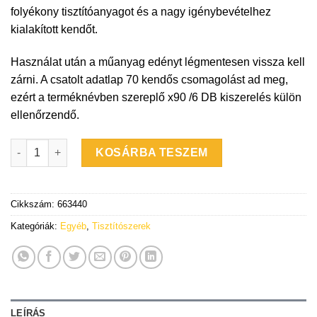
folyékony tisztítóanyagot és a nagy igénybevételhez
kialakított kendőt.
Használat után a műanyag edényt légmentesen vissza kell
zárni. A csatolt adatlap 70 kendős csomagolást ad meg,
ezért a terméknévben szereplő x90 /6 DB kiszerelés külön
ellenőrzendő.
SikaHandclean HUN (x70) tisztító törlőkendő mennyiség
KOSÁRBA TESZEM
Cikkszám:
663440
Kategóriák:
Egyéb
,
Tisztítószerek
LEÍRÁS