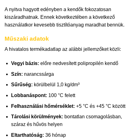
A nyitva hagyott edényben a kendők fokozatosan
kiszáradhatnak. Ennek következtében a következő
használatkor kevesebb tisztítóanyag maradhat bennük.
Műszaki adatok
A hivatalos termékadatlap az alábbi jellemzőket közli:
Vegyi bázis:
előre nedvesített polipropilén kendő
Szín:
narancssárga
Sűrűség:
körülbelül 1,0 kg/dm³
Lobbanáspont:
100 °C felett
Felhasználási hőmérséklet:
+5 °C és +45 °C között
Tárolási körülmények:
bontatlan csomagolásban,
száraz és hűvös helyen
Eltarthatóság:
36 hónap