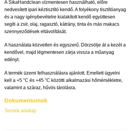
A SikaHandclean vízmentesen használható, előre
nedvesített ipari kéztisztító kendő. A folyékony tisztítóanyag
és a nagy igénybevételre kialakított kendő együttesen
segíti a zsír, olaj, ragasztó, kátrány, tinta és más makacs
szennyeződések eltávolítását.
A használata közvetlen és egyszerű. Dörzsölje át a kezét a
kendővel, majd légmentesen zárja vissza a műanyag
edényt.
A termék üzemi felhasználásra ajánlott. Emellett ügyelni
kell a +5 °C és +45 °C közötti alkalmazási hőmérsékletre,
valamint a száraz, hűvös tárolásra.
Dokumentumok
Termék adatlap