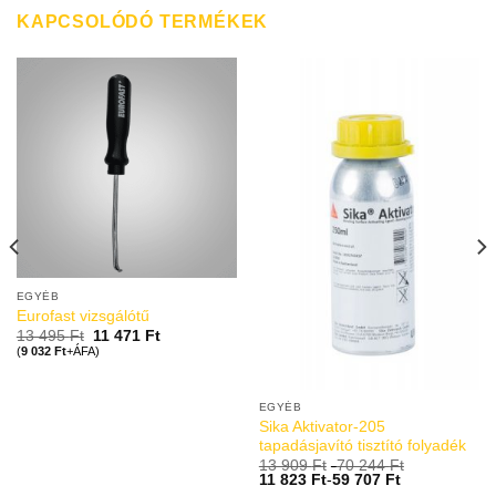
KAPCSOLÓDÓ TERMÉKEK
EGYÉB
Eurofast vizsgálótű
13 495
Ft
11 471
Ft
(
9 032
Ft
+ÁFA)
EGYÉB
Sika Aktivator-205
tapadásjavító tisztító folyadék
13 909
Ft
-
70 244
Ft
11 823
Ft
-
59 707
Ft