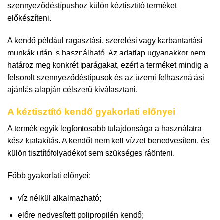
szennyeződéstípushoz külön kéztisztító terméket
előkészíteni.
A kendő például ragasztási, szerelési vagy karbantartási
munkák után is használható. Az adatlap ugyanakkor nem
határoz meg konkrét iparágakat, ezért a terméket mindig a
felsorolt szennyeződéstípusok és az üzemi felhasználási
ajánlás alapján célszerű kiválasztani.
A kéztisztító kendő gyakorlati előnyei
A termék egyik legfontosabb tulajdonsága a használatra
kész kialakítás. A kendőt nem kell vízzel benedvesíteni, és
külön tisztítófolyadékot sem szükséges ráönteni.
Főbb gyakorlati előnyei:
víz nélkül alkalmazható;
előre nedvesített polipropilén kendő;