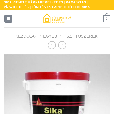
SIKA KIEMELT MÁRKAKERESKEDÉS | RAGASZTÁS |
Skip
VÍZSZIGETELÉS | TÖMÍTÉS ÉS LAPOSTETŐ TECHNIKA
to
content
0
KEZDŐLAP
/
EGYÉB
/
TISZTÍTÓSZEREK
* A
kés