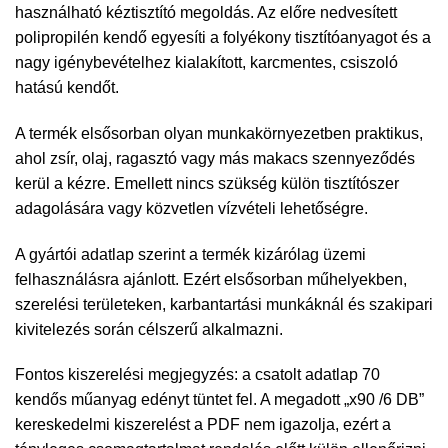
használható kéztisztító megoldás. Az előre nedvesített
polipropilén kendő egyesíti a folyékony tisztítóanyagot és a
nagy igénybevételhez kialakított, karcmentes, csiszoló
hatású kendőt.
A termék elsősorban olyan munkakörnyezetben praktikus,
ahol zsír, olaj, ragasztó vagy más makacs szennyeződés
kerül a kézre. Emellett nincs szükség külön tisztítószer
adagolására vagy közvetlen vízvételi lehetőségre.
A gyártói adatlap szerint a termék kizárólag üzemi
felhasználásra ajánlott. Ezért elsősorban műhelyekben,
szerelési területeken, karbantartási munkáknál és szakipari
kivitelezés során célszerű alkalmazni.
Fontos kiszerelési megjegyzés: a csatolt adatlap 70
kendős műanyag edényt tüntet fel. A megadott „x90 /6 DB”
kereskedelmi kiszerelést a PDF nem igazolja, ezért a