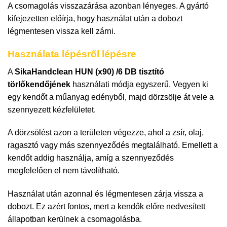
A csomagolás visszazárása azonban lényeges. A gyártó
kifejezetten előírja, hogy használat után a dobozt
légmentesen vissza kell zárni.
Használata lépésről lépésre
A
SikaHandclean HUN (x90) /6 DB tisztító
törlőkendőjének
használati módja egyszerű. Vegyen ki
egy kendőt a műanyag edényből, majd dörzsölje át vele a
szennyezett kézfelületet.
A dörzsölést azon a területen végezze, ahol a zsír, olaj,
ragasztó vagy más szennyeződés megtalálható. Emellett a
kendőt addig használja, amíg a szennyeződés
megfelelően el nem távolítható.
Használat után azonnal és légmentesen zárja vissza a
dobozt. Ez azért fontos, mert a kendők előre nedvesített
állapotban kerülnek a csomagolásba.