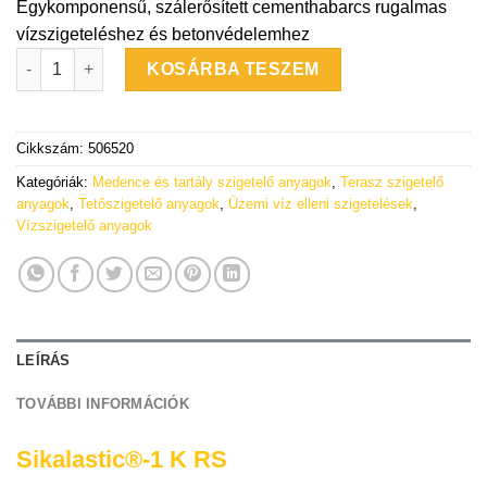
Egykomponensű, szálerősített cementhabarcs rugalmas
vízszigeteléshez és betonvédelemhez
Sikalastic®-1 K RS mennyiség
KOSÁRBA TESZEM
Cikkszám:
506520
Kategóriák:
Medence és tartály szigetelő anyagok
,
Terasz szigetelő
anyagok
,
Tetőszigetelő anyagok
,
Üzemi víz elleni szigetelések
,
Vízszigetelő anyagok
LEÍRÁS
TOVÁBBI INFORMÁCIÓK
Sikalastic®-1 K RS