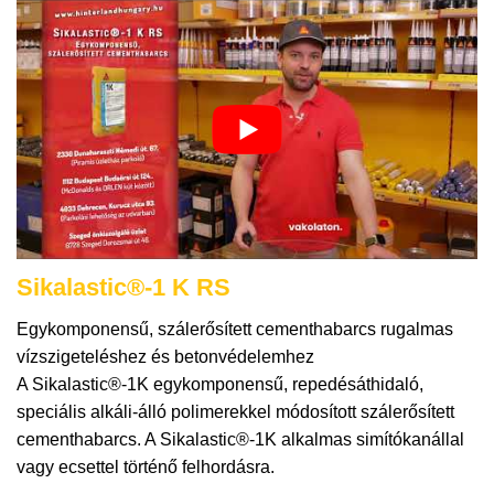
Sikalastic®-1 K RS
Egykomponensű, szálerősített cementhabarcs rugalmas
vízszigeteléshez és betonvédelemhez
A Sikalastic®-1K egykomponensű, repedésáthidaló,
speciális alkáli-álló polimerekkel módosított szálerősített
cementhabarcs. A Sikalastic®-1K alkalmas simítókanállal
vagy ecsettel történő felhordásra.