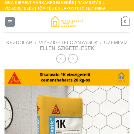
SIKA KIEMELT MÁRKAKERESKEDÉS | RAGASZTÁS |
Skip
VÍZSZIGETELÉS | TÖMÍTÉS ÉS LAPOSTETŐ TECHNIKA
to
content
0
KEZDŐLAP
/
VÍZSZIGETELŐ ANYAGOK
/
ÜZEMI VÍZ
ELLENI SZIGETELÉSEK