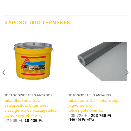
KAPCSOLÓDÓ TERMÉKEK
TERASZ SZIGETELŐ ANYAGOK
TETŐSZIGETELŐ ANYAGOK
Sika BlackSeal-301 –
Sikaplan G-18 – többrétegű,
szálerősített, bitumenes
jégverés álló
vízszigetelő és vízszigetelést
tetőszigetelőlemez
javító keverék – 5 kg
239 725
Ft
203 766
Ft
(
160 446
Ft
+ÁFA)
22 866
Ft
19 436
Ft