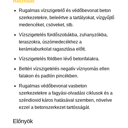
Használat
Rugalmas vízszigetelő és védőbevonat beton
szerkezetekre, beleértve a tartályokat, vízgyűjtő
medencéket, csöveket, stb.
Vízszigetelés fürdőszobákba, zuhanyzókba,
teraszokra, úszómedecékhez a
kerámiaburkolat ragasztása előtt.
Vízszigetelés földben lévő betonfalakra.
Beltéri vízszigetelés negatív víznyomás ellen
falakon és padlón pincékben.
Rugalmas védőbevonat vasbeton
szerkezetekre a fagyási-olvadási ciklusok és a
széndioxid káros hatásával szemben, növelve
ezzel a betonszerkezet tartósságát.
Előnyök