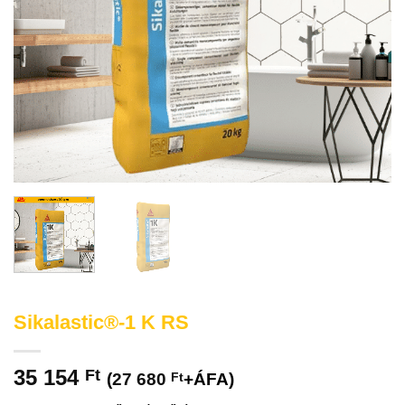
Sikalastic®-1 K RS
35 154
Ft
(
27 680
Ft
+ÁFA)