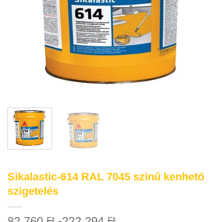
Sikalastic-614 RAL 7045 színű kenhető
szigetelés
82 760
-
222 294
Ft
Ft