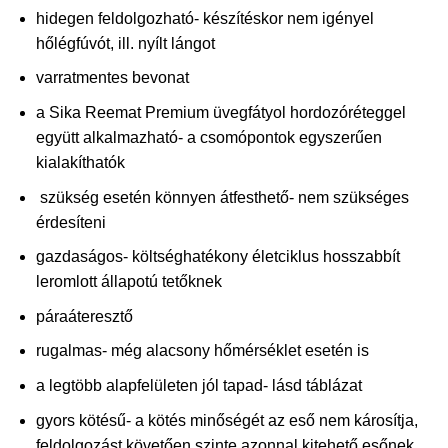
hidegen feldolgozható- készítéskor nem igényel
hőlégfúvót, ill. nyílt lángot
varratmentes bevonat
a Sika Reemat Premium üvegfátyol hordozóréteggel
együtt alkalmazható- a csomópontok egyszerűen
kialakíthatók
szükség esetén könnyen átfesthető- nem szükséges
érdesíteni
gazdaságos- költséghatékony életciklus hosszabbít
leromlott állapotú tetőknek
páraáteresztő
rugalmas- még alacsony hőmérséklet esetén is
a legtöbb alapfelületen jól tapad- lásd táblázat
gyors kötésű- a kötés minőségét az eső nem károsítja,
feldolgozást követően szinte azonnal kitehető esőnek