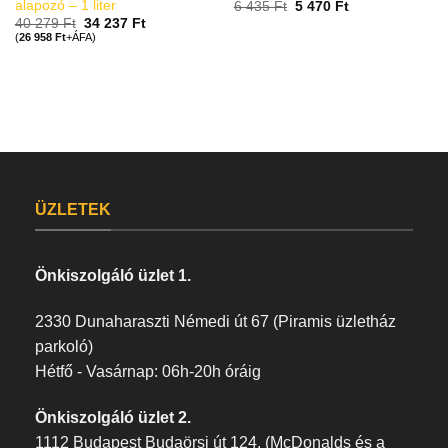
alapozó – 1 liter
6 435
Ft
5 470
Ft
40 279
Ft
34 237
Ft
(
26 958
Ft
+ÁFA)
ÜZLETEK
Önkiszolgáló üzlet 1.
2330 Dunaharaszti Némedi út 67 (Piramis üzletház
parkoló)
Hétfő - Vasárnap: 06h-20h óráig
Önkiszolgáló üzlet 2.
1112 Budapest Budaörsi út 124. (McDonalds és a