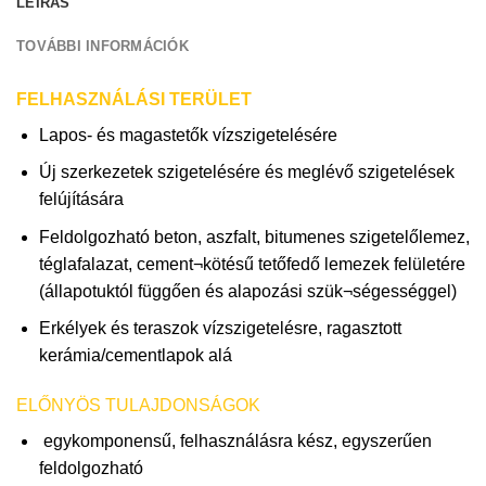
LEÍRÁS
TOVÁBBI INFORMÁCIÓK
FELHASZNÁLÁSI TERÜLET
Lapos- és magastetők vízszigetelésére
Új szerkezetek szigetelésére és meglévő szigetelések
felújítására
Feldolgozható beton, aszfalt, bitumenes szigetelőlemez,
téglafalazat, cement¬kötésű tetőfedő lemezek felületére
(állapotuktól függően és alapozási szük¬ségességgel)
Erkélyek és teraszok vízszigetelésre, ragasztott
kerámia/cementlapok alá
ELŐNYÖS TULAJDONSÁGOK
egykomponensű, felhasználásra kész, egyszerűen
feldolgozható