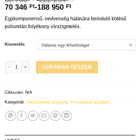
70 346
-
188 950
Ft
Ft
Egykomponensű, nedvesség hatására beinduló kötésű
poliuretán folyékony vízszigetelés.
Kiszerelés
Sikalastic-614 RAL 7045 színű kenhető szigetelés mennyiség
KOSÁRBA TESZEM
Cikkszám:
N/A
Kategóriák:
Tetőszigetelő anyagok
,
Vízszigetelő anyagok