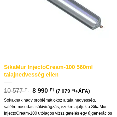
SikaMur InjectoCream-100 560ml
talajnedvesség ellen
Original
Current
10 577
8 990
Ft
Ft
(
7 079
Ft
+ÁFA)
price
price
Sokaknak nagy problémát okoz a talajnedvesség,
was:
is:
salétromosodás, sókivirágzás, ezekre ajáljuk a SikaMur-
10
8
InjectoCream-100 utólagos vízszigetelés egy újgenerációs
577 Ft.
990 Ft.