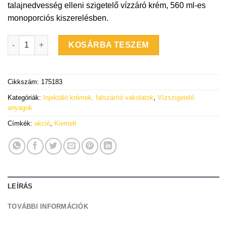
talajnedvesség elleni szigetelő vízzáró krém, 560 ml-es
monoporciós kiszerelésben.
SikaMur InjectoCream-100 560ml talajnedvesség ellen mennyis
KOSÁRBA TESZEM
Cikkszám:
175183
Kategóriák:
Injektáló krémek, falszárító vakolatok
,
Vízszigetelő
anyagok
Címkék:
akció
,
Kiemelt
LEÍRÁS
TOVÁBBI INFORMÁCIÓK