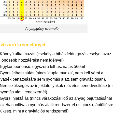
Anyagigény számoló
 vízzáró krém előnyei:
Könnyű alkalmazás (csekély a hibás feldolgozás esélye, azaz
ülönösebb hozzáértést nem igényel)
 Egykomponensű, egyszerű felhasználás 560ml
Gyors felhasználás (nincs ’dupla munka’, nem kell várni a
lyadék behatolására sem nyomás alatt, sem gravitációsan).
Nem szükséges az injektáló lyukak előzetes benedvesítése (mi
nyomás alatti rendszernél).
Gyors injektálás (nincs várakozási idő az anyag bejuttatásánál
szehasonlítva a nyomás alatti rendszerrel és nincs utántöltésre
ükség, mint a gravitációs rendszernél).