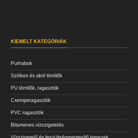
KIEMELT KATEGÓRIÁK
Purhabok
Szilikon és akril tömítők
PU tömítők, ragasztók
Csemperagasztók
PVC ragasztók
Bitumenes vízszigetelés
Vízszigetelő és feszültségmentesítő lemezek