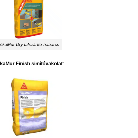
SikaMur Dry falszárító-habarcs
ikaMur Finish simítóvakolat: