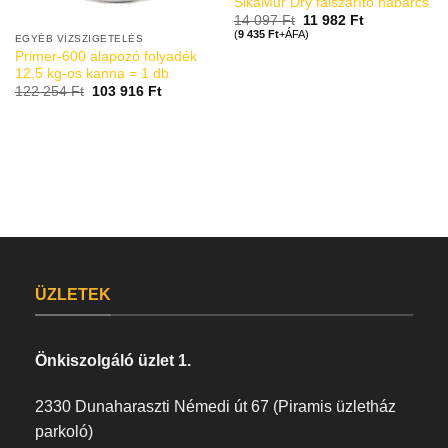
SikaMur Dry falszárító habarcs
14 097
Ft
11 982
Ft
(
9 435
Ft
+ÁFA)
EGYÉB VÍZSZIGETELÉS
Primer-600 alapozó folyadék
12,5 kg-os kanna = 1 db
122 254
Ft
103 916
Ft
ÜZLETEK
Önkiszolgáló üzlet 1.
2330 Dunaharaszti Némedi út 67 (Piramis üzletház
parkoló)