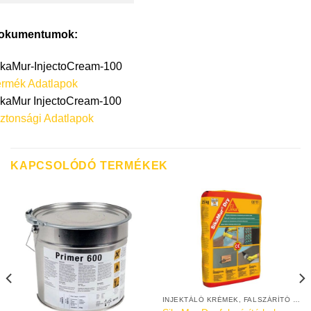
okumentumok:
ikaMur-InjectoCream-100
ermék Adatlapok
ikaMur InjectoCream-100
ztonsági Adatlapok
KAPCSOLÓDÓ TERMÉKEK
INJEKTÁLÓ KRÉMEK, FALSZÁRÍTÓ VAKOLATOK