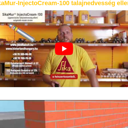
kaMur-InjectoCream-100 talajnedvesség elle