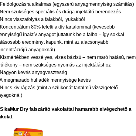
 Feldolgozásra alkalmas (egyszerű anyagmennyiség számítás)
 Nem szükséges speciális és drága injektáló berendezés
Nincs visszafolyás a falakból, lyukakból
Koncentrátum 80% feletti aktív tartalommal (kevesebb
nnyiségű inaktív anyagot juttatunk be a falba – így sokkal
atásosabb eredményt kapunk, mint az alacsonyabb
ncentrációjú anyagoknál).
 Kismértékben veszélyes, vizes bázisú – nem maró hatású, nem
yúlékony – nem szükséges nyomás az injektáláshoz
 Nagyon kevés anyagveszteség
 A megmaradó hulladék mennyisége kevés
Nincs kivirágzás (mint a szilikonát tartalmú vízszigetelő
nyagoknál)
 SikaMur Dry falszárító vakolattal hamarabb elvégezhető a
kolat: