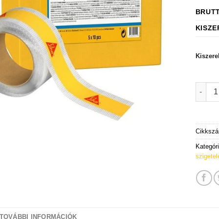
BRUT
KISZE
Kiszere
Sika S
Cikksz
Kategór
szigete
TOVÁBBI INFORMÁCIÓK