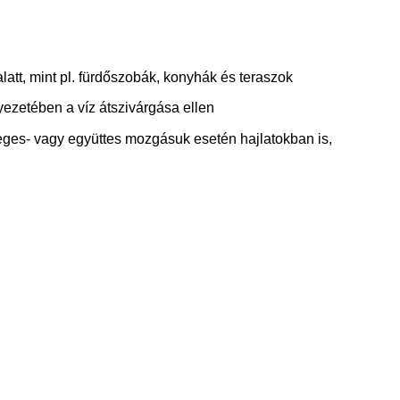
tt, mint pl. fürdőszobák, konyhák és teraszok
ezetében a víz átszivárgása ellen
leges- vagy együttes mozgásuk esetén hajlatokban is,