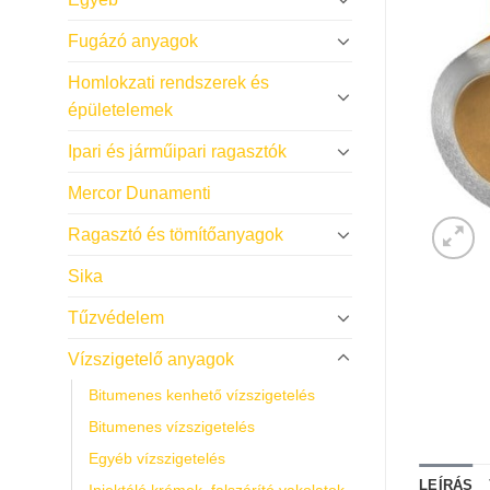
Fugázó anyagok
Homlokzati rendszerek és
épületelemek
Ipari és járműipari ragasztók
Mercor Dunamenti
Ragasztó és tömítőanyagok
Sika
Tűzvédelem
Vízszigetelő anyagok
Bitumenes kenhető vízszigetelés
Bitumenes vízszigetelés
Egyéb vízszigetelés
LEÍRÁS
Injektáló krémek, falszárító vakolatok