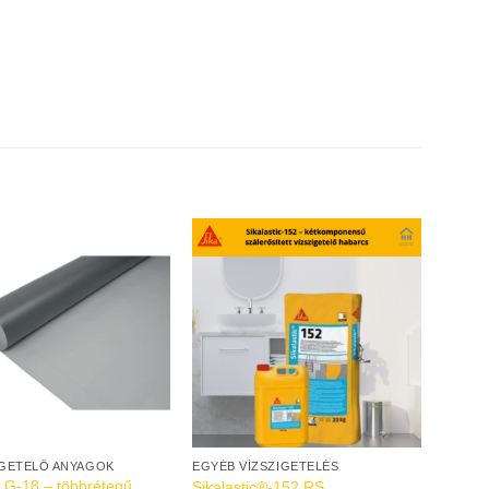
GETELŐ ANYAGOK
EGYÉB VÍZSZIGETELÉS
 G-18 – többrétegű,
Sikalastic®-152 RS