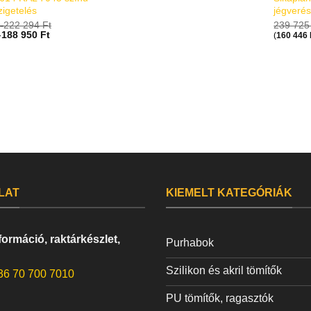
zigetelés
jégverés
-
222 294
Ft
239 72
-
188 950
Ft
(
160 446
LAT
KIEMELT KATEGÓRIÁK
ormáció, raktárkészlet,
Purhabok
Szilikon és akril tömítők
36 70 700 7010
PU tömítők, ragasztók