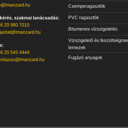
o@lmanzard.hu
Csemperagasztók
PVC ragasztók
 kérés, szakmai tanácsadás:
6 20 980 7010
Bitumenes vízszigetelés
janlat@lmanzard.hu
Vízszigetelő és feszültségme
s:
lemezek
6 20 545 4444
Fugázó anyagok
amlazas@lmanzard.hu