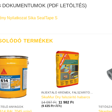
 DOKUMENTUMOK (PDF LETÖLTÉS)
mény Nyilatkozat Sika SealTape S
SOLÓDÓ TERMÉKEK
INJEKTÁLÓ KRÉMEK, FALSZÁRÍTÓ VAKOLATOK
SikaMur Dry falszárító habarcs
14 097
Ft
11 982
Ft
(
9 435
Ft
+ÁFA)
ETELŐ ANYAGOK
TETŐSZI
c-614 RAL 7045 színű
Sikaplan