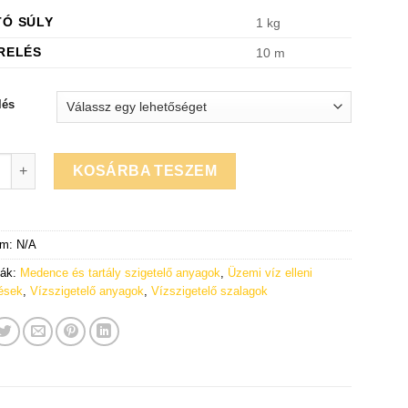
TÓ SÚLY
1 kg
RELÉS
10 m
lés
ealTape S vízszigetelő szalag mennyiség
KOSÁRBA TESZEM
ám:
N/A
iák:
Medence és tartály szigetelő anyagok
,
Üzemi víz elleni
lések
,
Vízszigetelő anyagok
,
Vízszigetelő szalagok