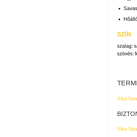
Savas
Hőálló
SZÍN
szalag: 
szövés: 
TERMÉ
Sika Sea
BIZTO
Sika Sea