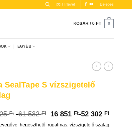
Hírlevél
Belépés
0
KOSÁR /
0
FT
GOK
EGYÉB
él előfordulhat, hogy mesterséges intelligencia (AI) segítségével
a SealTape S vízszigetelő
lag
825
-
61 532
16 851
-
52 302
Ft
Ft
Ft
Ft
levegővel hegeszthető, rugalmas, vízszigetelő szalag.