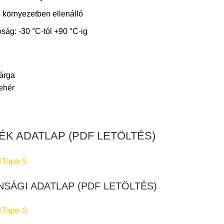
 környezetben ellenálló
ság: -30 °C-tól +90 °C-ig
sárga
fehér
K ADATLAP (PDF LETÖLTÉS)
lTape-S
NSÁGI ADATLAP (PDF LETÖLTÉS)
lTape-S