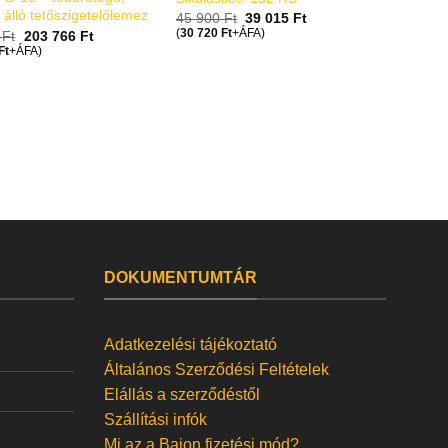
 álló tetőszigetelőlemez
45 900
Ft
39 015
Ft
(
30 720
Ft
+ÁFA)
5
Ft
203 766
Ft
Ft
+ÁFA)
DOKUMENTUMTÁR
Adatkezelési tájékoztató
Általános Szerződési Feltételek
Elállás a szerződéstől
Szállítási infók
Mi az a Baion fizetési mód?