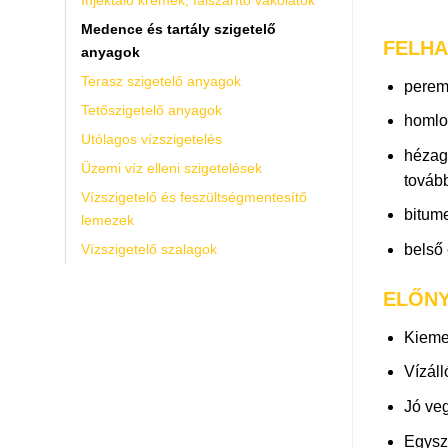
Medence és tartály szigetelő
FELHA
anyagok
Terasz szigetelő anyagok
perems
Tetőszigetelő anyagok
homlok
Utólagos vízszigetelés
hézago
Üzemi víz elleni szigetelések
tovább
Vízszigetelő és feszültségmentesítő
bitume
lemezek
Vízszigetelő szalagok
belső 
ELŐN
Kieme
Vízáll
Jó ve
Egysz