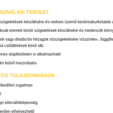
SZNÁLÁSI TERÜLET
zigetelések készítésére és nedves üzemű kerámiaburkolatok ala
zati elemek körüli szigetelések készítésére és medencék körny
k vagy dilatációs hézagok vízszigetelésére vízszintes-, függő
á csőáttörések körül stb.
nes alapfelületen is alkalmazható
és külső használatra
YÖS TULAJDONSÁGOK
lkedően rugalmas
ó
gyi ellenállóképesség
erően elhelyezhető