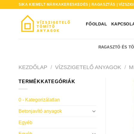
Skip
SIKA KIEMELT MÁRKAKERESKEDÉS | RAGASZTÁS | VÍZSZIG
to
content
FŐOLDAL
KAPCSOL
RAGASZTÓ ÉS T
KEZDŐLAP
/
VÍZSZIGETELŐ ANYAGOK
/
M
TERMÉKKATEGÓRIÁK
0 - Kategorizálatlan
Betonjavító anyagok
Egyéb
Egyéb