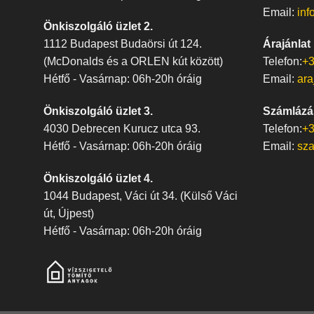
Email:
inf
Önkiszolgáló üzlet 2.
1112 Budapest Budaörsi út 124.
Árajánlat
(McDonalds és a ORLEN kút között)
Telefon:
+3
Hétfő - Vasárnap: 06h-20h óráig
Email:
ara
Önkiszolgáló üzlet 3.
Számlázá
4030 Debrecen Kurucz utca 93.
Telefon:
+3
Hétfő - Vasárnap: 06h-20h óráig
Email:
sz
Önkiszolgáló üzlet 4.
1044 Budapest, Váci út 34. (Külső Váci
út, Újpest)
Hétfő - Vasárnap: 06h-20h óráig