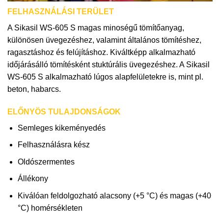
FELHASZNÁLÁSI TERÜLET
A Sikasil WS-605 S magas minoségű tömítőanyag,
különösen üvegezéshez, valamint általános tömítéshez,
ragasztáshoz és felújításhoz. Kiváltképp alkalmazható
időjárásálló tömítésként stuktúrális üvegezéshez. A Sikasil
WS-605 S alkalmazható lúgos alapfelületekre is, mint pl.
beton, habarcs.
ELŐNYÖS TULAJDONSÁGOK
Semleges kikeményedés
Felhasználásra kész
Oldószermentes
Állékony
Kiválóan feldolgozható alacsony (+5 °C) és magas (+40
°C) homérsékleten