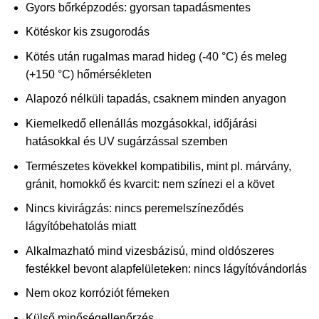
Gyors bőrképzodés: gyorsan tapadásmentes
Kötéskor kis zsugorodás
Kötés után rugalmas marad hideg (-40 °C) és meleg
(+150 °C) hőmérsékleten
Alapozó nélküli tapadás, csaknem minden anyagon
Kiemelkedő ellenállás mozgásokkal, időjárási
hatásokkal és UV sugárzással szemben
Természetes kövekkel kompatibilis, mint pl. márvány,
gránit, homokkő és kvarcit: nem színezi el a követ
Nincs kivirágzás: nincs peremelszíneződés
lágyítóbehatolás miatt
Alkalmazható mind vizesbázisú, mind oldószeres
festékkel bevont alapfelületeken: nincs lágyítóvándorlás
Nem okoz korróziót fémeken
Külső minőségellenőrzés