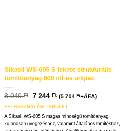
Sikasil WS-605 S fekete strukturális
tömítőanyag 600 ml-es unipac
8 049
7 244
Ft
Ft
(
5 704
Ft
+ÁFA)
FELHASZNÁLÁSI TERÜLET
A Sikasil WS-605 S magas minoségű tömítőanyag,
különösen üvegezéshez, valamint általános tömítéshez,
ragasztáshoz és felújításhoz. Kiváltképp alkalmazható