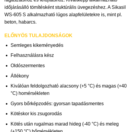
időjárásálló tömítésként stuktúrális üvegezéshez. A Sikasil
WS-605 S alkalmazható lúgos alapfelületekre is, mint pl.
beton, habarcs.
ELŐNYÖS TULAJDONSÁGOK
Semleges kikeményedés
Felhasználásra kész
Oldószermentes
Állékony
Kiválóan feldolgozható alacsony (+5 °C) és magas (+40
°C) homérsékleten
Gyors bőrképzodés: gyorsan tapadásmentes
Kötéskor kis zsugorodás
Kötés után rugalmas marad hideg (-40 °C) és meleg
(+150 °C) hőmérsékleten