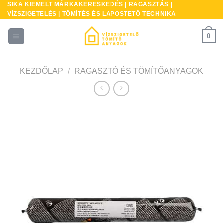
SIKA KIEMELT MÁRKAKERESKEDÉS | RAGASZTÁS |
Skip
VÍZSZIGETELÉS | TÖMÍTÉS ÉS LAPOSTETŐ TECHNIKA
to
content
0
KEZDŐLAP
/
RAGASZTÓ ÉS TÖMÍTŐANYAGOK
* A
kés