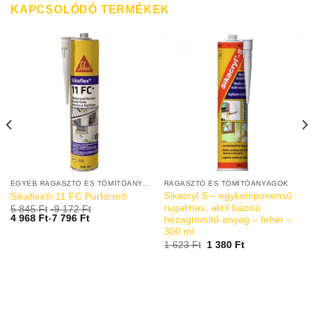
KAPCSOLÓDÓ TERMÉKEK
EGYÉB RAGASZTÓ ÉS TÖMÍTŐANYAGOK
RAGASZTÓ ÉS TÖMÍTŐANYAGOK
Sikacryl S – egykomponensű
Sikaflex®-11 FC Purform®
rugalmas, akril bázisú
5 845
Ft
-
9 172
Ft
4 968
Ft
-
7 796
Ft
hézagtömítő anyag – fehér –
300 ml
1 623
Ft
1 380
Ft