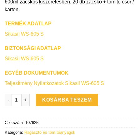
600ml zacskós kiszerelésben, 20 db zacskó + tömítő csőr /
karton.
TERMÉK ADATLAP
Sikasil WS-605 S
BIZTONSÁGI ADATLAP
Sikasil WS-605 S
EGYÉB DOKUMENTUMOK
Teljesítmény Nyilatkozatok Sikasil WS-605 S
Sikasil WS-605 S fekete strukturális tömítőanyag 600 ml-es un
KOSÁRBA TESZEM
Cikkszám:
107625
Kategória:
Ragasztó és tömítőanyagok