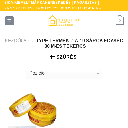
SIKA KIEMELT MÁRKAKERESKEDÉS | RAGASZTÁS |
Skip
VÍZSZIGETELÉS | TÖMÍTÉS ÉS LAPOSTETŐ TECHNIKA
to
content
0
KEZDŐLAP
/
TYPE TERMÉK
/
A-19 SÁRGA EGYSÉG
=30 M-ES TEKERCS
SZŰRÉS