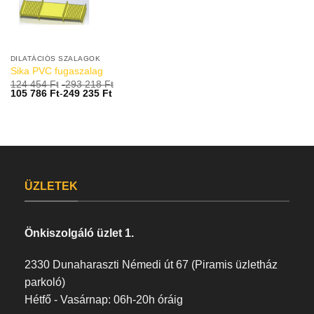
DILATÁCIÓS SZALAGOK
Sika PVC fugaszalag
124 454
Ft
-
293 218
Ft
105 786
Ft
-
249 235
Ft
ÜZLETEK
Önkiszolgáló üzlet 1.
2330 Dunaharaszti Némedi út 67 (Piramis üzletház
parkoló)
Hétfő - Vasárnap: 06h-20h óráig