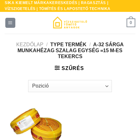
SIKA KIEMELT MÁRKAKERESKEDÉS | RAGASZTÁS |
Skip
VÍZSZIGETELÉS | TÖMÍTÉS ÉS LAPOSTETŐ TECHNIKA
to
content
0
KEZDŐLAP
/
TYPE TERMÉK
/
A-32 SÁRGA
MUNKAHÉZAG SZALAG EGYSÉG =15 M-ES
TEKERCS
SZŰRÉS