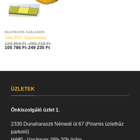
DILATÁCIÓS SZALAGOK
Sika PVC fugaszalag
124 454
Ft
-
293 218
Ft
105 786
Ft
-
249 235
Ft
ÜZLETEK
Önkiszolgáló üzlet 1.
2330 Dunaharaszti Némedi út 67 (Piramis üzletház
parkoló)
Hétfő - Vasárnap: 06h-20h óráig