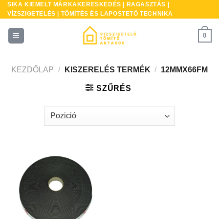
SIKA KIEMELT MÁRKAKERESKEDÉS | RAGASZTÁS |
Skip
VÍZSZIGETELÉS | TÖMÍTÉS ÉS LAPOSTETŐ TECHNIKA
to
content
0
KEZDŐLAP
/
KISZERELÉS TERMÉK
/
12MMX66FM
SZŰRÉS