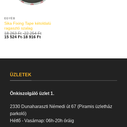
EGYÉB
Sika Fixing Tape kétoldalú
ragasztó szalag
18 263
Ft
-
22 254
Ft
15 524
Ft
-
18 916
Ft
ÜZLETEK
Önkiszolgáló üzlet 1.
2330 Dunaharaszti Némedi út 67 (Piramis üzletház
parkoló)
Hétfő - Vasárnap: 06h-20h óráig