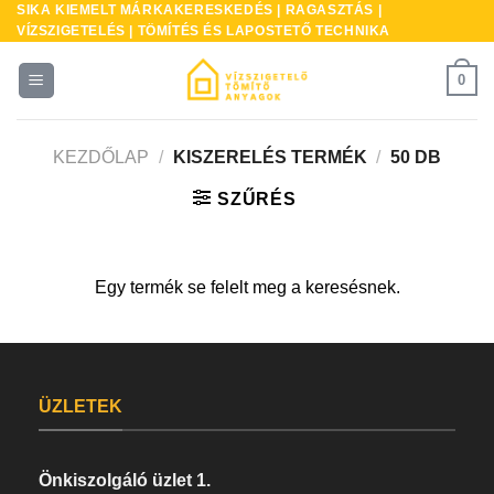
SIKA KIEMELT MÁRKAKERESKEDÉS | RAGASZTÁS |
Skip
VÍZSZIGETELÉS | TÖMÍTÉS ÉS LAPOSTETŐ TECHNIKA
to
content
0
KEZDŐLAP
/
KISZERELÉS TERMÉK
/
50 DB
SZŰRÉS
Egy termék se felelt meg a keresésnek.
ÜZLETEK
Önkiszolgáló üzlet 1.