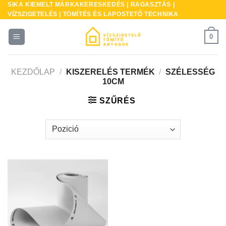
SIKA KIEMELT MÁRKAKERESKEDÉS | RAGASZTÁS |
Skip
VÍZSZIGETELÉS | TÖMÍTÉS ÉS LAPOSTETŐ TECHNIKA
to
content
0
KEZDŐLAP
/
KISZERELÉS TERMÉK
/
SZÉLESSÉG
10CM
SZŰRÉS