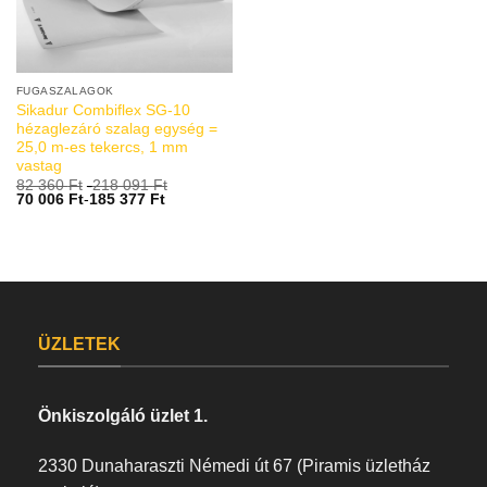
FUGASZALAGOK
Sikadur Combiflex SG-10
hézaglezáró szalag egység =
25,0 m-es tekercs, 1 mm
vastag
82 360
Ft
-
218 091
Ft
70 006
Ft
-
185 377
Ft
ÜZLETEK
Önkiszolgáló üzlet 1.
2330 Dunaharaszti Némedi út 67 (Piramis üzletház