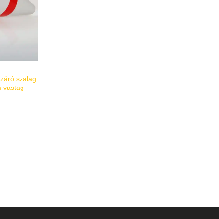
záró szalag
m vastag