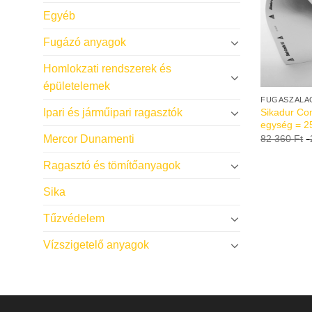
Egyéb
Fugázó anyagok
Homlokzati rendszerek és
épületelemek
FUGASZALA
Sikadur Co
Ipari és járműipari ragasztók
egység = 2
82 360
Ft
-
Mercor Dunamenti
Ragasztó és tömítőanyagok
Sika
Tűzvédelem
Vízszigetelő anyagok