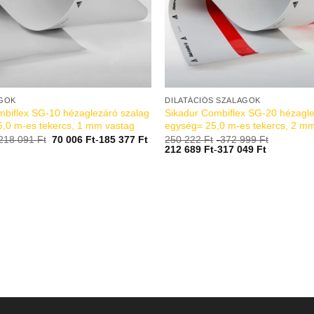
GOK
DILATÁCIÓS SZALAGOK
mbiflex SG-10 hézaglezáró szalag
Sikadur Combiflex SG-20 hézagle
5,0 m-es tekercs, 1 mm vastag
egység= 25,0 m-es tekercs, 2 m
218 091
Ft
70 006
Ft
-
185 377
Ft
250 222
Ft
-
372 999
Ft
212 689
Ft
-
317 049
Ft