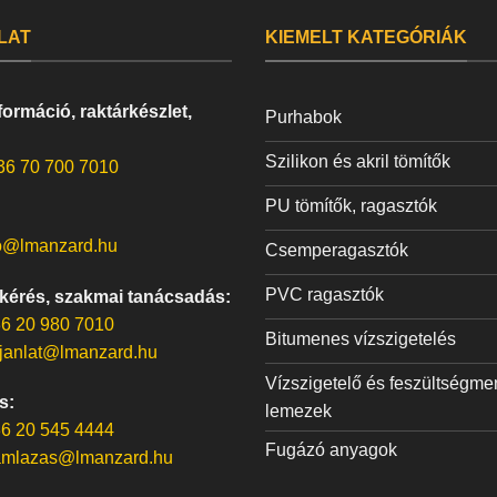
LAT
KIEMELT KATEGÓRIÁK
ormáció, raktárkészlet,
Purhabok
Szilikon és akril tömítők
36 70 700 7010
PU tömítők, ragasztók
o@lmanzard.hu
Csemperagasztók
PVC ragasztók
 kérés, szakmai tanácsadás:
6 20 980 7010
Bitumenes vízszigetelés
janlat@lmanzard.hu
Vízszigetelő és feszültségme
s:
lemezek
6 20 545 4444
Fugázó anyagok
amlazas@lmanzard.hu