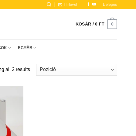
Hírlevél
Belépés
0
KOSÁR /
0
FT
GOK
EGYÉB
 all 2 results