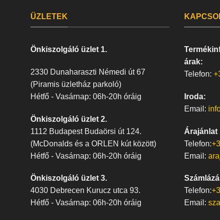
ÜZLETEK
KAPCSO
Önkiszolgáló üzlet 1.
Termékinf
árak:
2330 Dunaharaszti Némedi út 67
Telefon:
+
(Piramis üzletház parkoló)
Hétfő - Vasárnap: 06h-20h óráig
Iroda:
Email:
inf
Önkiszolgáló üzlet 2.
1112 Budapest Budaörsi út 124.
Árajánlat
(McDonalds és a ORLEN kút között)
Telefon:
+3
Hétfő - Vasárnap: 06h-20h óráig
Email:
ara
Önkiszolgáló üzlet 3.
Számlázá
4030 Debrecen Kurucz utca 93.
Telefon:
+3
Hétfő - Vasárnap: 06h-20h óráig
Email:
sz