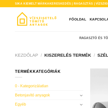
Skip
SIKA KIEMELT MÁRKAKERESKEDÉS | RAGASZTÁS | VÍZSZIG
to
content
FŐOLDAL
KAPCSOL
RAGASZTÓ ÉS T
KEZDŐLAP
/
KISZERELÉS TERMÉK
/
SZÉL
TERMÉKKATEGÓRIÁK
0 - Kategorizálatlan
Betonjavító anyagok
Egyéb