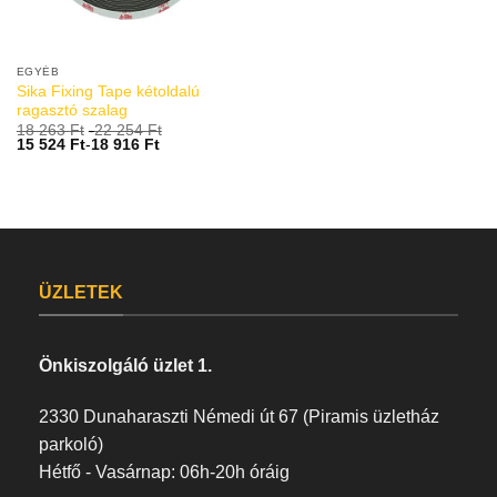
EGYÉB
Sika Fixing Tape kétoldalú
ragasztó szalag
18 263
Ft
-
22 254
Ft
15 524
Ft
-
18 916
Ft
ÜZLETEK
Önkiszolgáló üzlet 1.
2330 Dunaharaszti Némedi út 67 (Piramis üzletház
parkoló)
Hétfő - Vasárnap: 06h-20h óráig