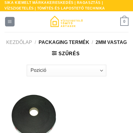
SIKA KIEMELT MÁRKAKERESKEDÉS | RAGASZTÁS |
Skip
VÍZSZIGETELÉS | TÖMÍTÉS ÉS LAPOSTETŐ TECHNIKA
to
content
0
KEZDŐLAP
/
PACKAGING TERMÉK
/
2MM VASTAG
SZŰRÉS