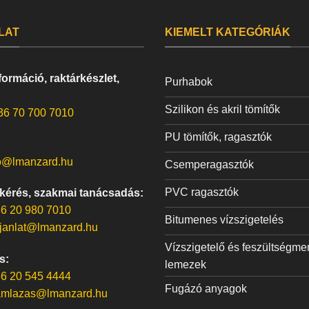
LAT
KIEMELT KATEGÓRIÁK
ormáció, raktárkészlet,
Purhabok
Szilikon és akril tömítők
36 70 700 7010
PU tömítők, ragasztók
o@lmanzard.hu
Csemperagasztók
PVC ragasztók
 kérés, szakmai tanácsadás:
6 20 980 7010
Bitumenes vízszigetelés
janlat@lmanzard.hu
Vízszigetelő és feszültségme
s:
lemezek
6 20 545 4444
Fugázó anyagok
amlazas@lmanzard.hu