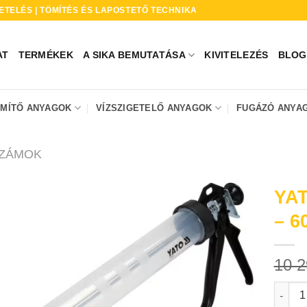
ETELÉS | TÖMÍTÉS ÉS LAPOSTETŐ TECHNIKA
AT
TERMÉKEK
A SIKA BEMUTATÁSA
KIVITELEZÉS
BLOG
ÖMÍTŐ ANYAGOK
VÍZSZIGETELŐ ANYAGOK
FUGÁZÓ ANYA
SZÁMOK
YAT
– 6
10 
YATO Z