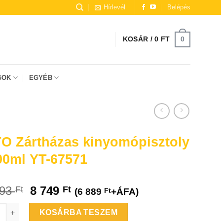
Hírlevél
Belépés
0
KOSÁR /
0
FT
GOK
EGYÉB
* A termékképeknél
O Zártházas kinyomópisztoly
készültek.
00ml YT-67571
293
8 749
Ft
Ft
(
6 889
Ft
+ÁFA)
ártházas kinyomópisztoly - 600ml YT-67571 mennyiség
KOSÁRBA TESZEM