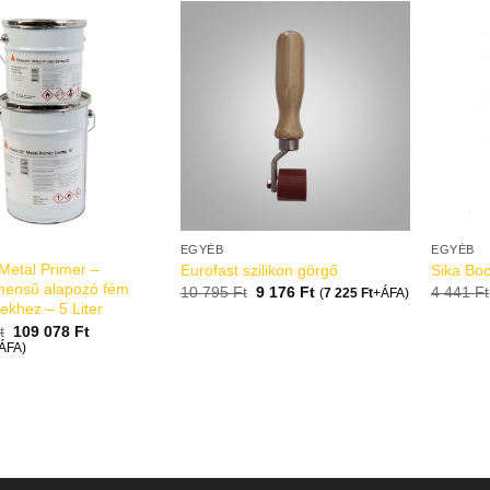
EGYÉB
EGYÉB
 Metal Primer –
Eurofast szilikon görgő
Sika Bo
nensű alapozó fém
10 795
Ft
9 176
Ft
4 441
Ft
(
7 225
Ft
+ÁFA)
tekhez – 5 Liter
t
109 078
Ft
ÁFA)