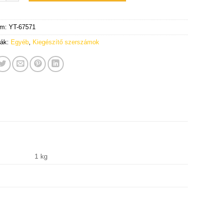
ám:
YT-67571
iák:
Egyéb
,
Kiegészítő szerszámok
1 kg