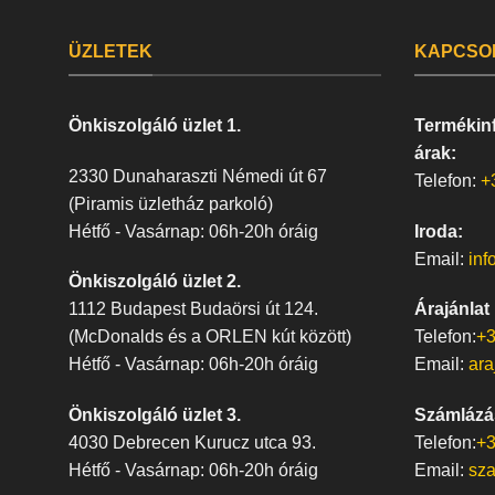
ÜZLETEK
KAPCSO
Önkiszolgáló üzlet 1.
Termékinf
árak:
2330 Dunaharaszti Némedi út 67
Telefon:
+
(Piramis üzletház parkoló)
Hétfő - Vasárnap: 06h-20h óráig
Iroda:
Email:
inf
Önkiszolgáló üzlet 2.
1112 Budapest Budaörsi út 124.
Árajánlat
(McDonalds és a ORLEN kút között)
Telefon:
+3
Hétfő - Vasárnap: 06h-20h óráig
Email:
ara
Önkiszolgáló üzlet 3.
Számlázá
4030 Debrecen Kurucz utca 93.
Telefon:
+3
Hétfő - Vasárnap: 06h-20h óráig
Email:
sz