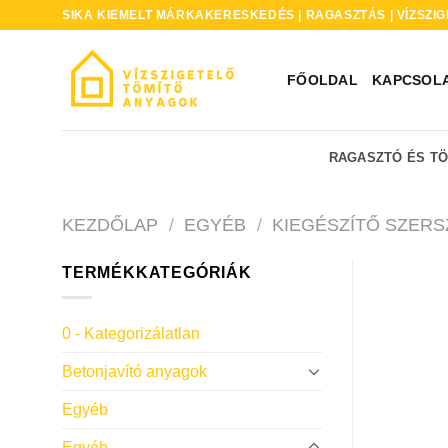
Skip
SIKA KIEMELT MÁRKAKERESKEDÉS | RAGASZTÁS | VÍZSZIG
to
content
FŐOLDAL
KAPCSOL
RAGASZTÓ ÉS T
KEZDŐLAP
/
EGYÉB
/
KIEGÉSZÍTŐ SZER
TERMÉKKATEGÓRIÁK
0 - Kategorizálatlan
Betonjavító anyagok
Egyéb
Egyéb