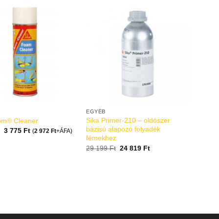
EGYÉB
Sika Primer-210 – oldószer
om® Cleaner
bázisú alapozó folyadék
3 775
Ft
(
2 972
Ft
+ÁFA)
fémekhez
29 199
Ft
24 819
Ft