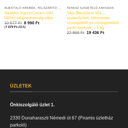
INJEKTÁLÓ KRÉMEK, FALSZÁRÍTÓ VAKOLATOK
TERASZ SZIGETELŐ ANYAGOK
SikaMur InjectoCream-100
Sika BlackSeal-301 –
560ml talajnedvesség ellen
szálerősített, bitumenes
vízszigetelő és vízszigetelést
Original
Current
10 577
Ft
8 990
Ft
price
price
(
7 079
Ft
+ÁFA)
javító keverék – 5 kg
was:
is:
22 866
Ft
19 436
Ft
10
8
577 Ft.
990 Ft.
ÜZLETEK
Önkiszolgáló üzlet 1.
2330 Dunaharaszti Némedi út 67 (Piramis üzletház
parkoló)