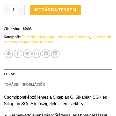
Sikaplan D-18 - csomópontképző vízszigetelő lemez - 1 tekercs
KOSÁRBA TESZEM
Cikkszám:
114908
Kategóriák:
Tetőszigetelő anyagok
,
Vízszigetelő anyagok
,
Vízszigetelő
és feszültségmentesítő lemezek
LEÍRÁS
TOVÁBBI INFORMÁCIÓK
Csomópontképző lemez a Sikaplan G, Sikaplan SGK és
Sikaplan SGmA tetőszigetelési lemezekhez.
Kiemelkedő ellenállás időjárással és UV-sugárzással