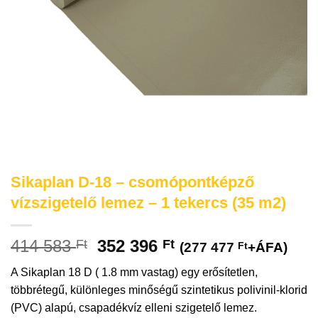
Sikaplan D-18 – csomópontképző
vízszigetelő lemez – 1 tekercs (35 m2)
414 583
352 396
Ft
Ft
(
277 477
Ft
+ÁFA)
A Sikaplan 18 D ( 1.8 mm vastag) egy erősítetlen,
többrétegű, különleges minőségű szintetikus polivinil-klorid
(PVC) alapú, csapadékvíz elleni szigetelő lemez.