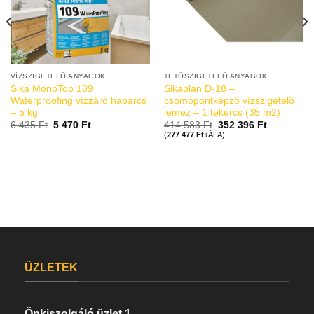
VÍZSZIGETELŐ ANYAGOK
TETŐSZIGETELŐ ANYAGOK
Sika MonoTop 109
Sikaplan D-18 –
Waterproofing vízzáró habarcs
csomópontképző vízszigetelő
– 5 kg
lemez – 1 tekercs (35 m2)
6 435
Ft
5 470
Ft
414 583
Ft
352 396
Ft
(
277 477
Ft
+ÁFA)
ÜZLETEK
Önkiszolgáló üzlet 1.