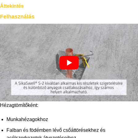
Áttekintés
Felhasználás
Hézagtömítőként:
Munkahézagokhoz
Falban és födémben lévő csőáttörésekhez és
acélszerkezetek átvezetéseihez