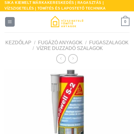
SIKA KIEMELT MÁRKAKERESKEDÉS | RAGASZTÁS |
Skip
VÍZSZIGETELÉS | TÖMÍTÉS ÉS LAPOSTETŐ TECHNIKA
to
content
0
KEZDŐLAP
/
FUGÁZÓ ANYAGOK
/
FUGASZALAGOK
/
VÍZRE DUZZADÓ SZALAGOK
* A
kés