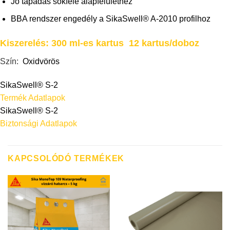
Jó tapadás sokféle alapfelülethez
BBA rendszer engedély a SikaSwell® A-2010 profilhoz
Kiszerelés: 300 ml-es kartus 12 kartus/doboz
Szín:
Oxidvörös
SikaSwell® S-2
Termék Adatlapok
SikaSwell® S-2
Biztonsági Adatlapok
KAPCSOLÓDÓ TERMÉKEK