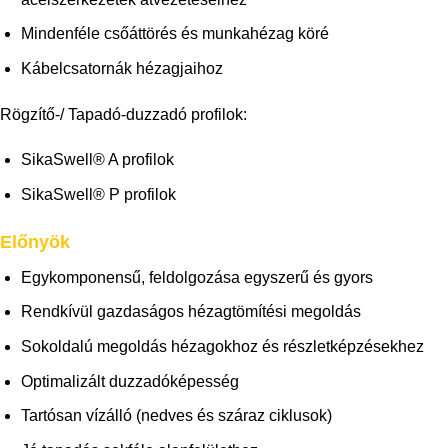
Mindenféle csőáttörés és munkahézag köré
Kábelcsatornák hézagjaihoz
Rögzítő-/ Tapadó-duzzadó profilok:
SikaSwell® A profilok
SikaSwell® P profilok
Előnyök
Egykomponensű, feldolgozása egyszerű és gyors
Rendkívül gazdaságos hézagtömítési megoldás
Sokoldalú megoldás hézagokhoz és részletképzésekhez
Optimalizált duzzadóképesség
Tartósan vízálló (nedves és száraz ciklusok)