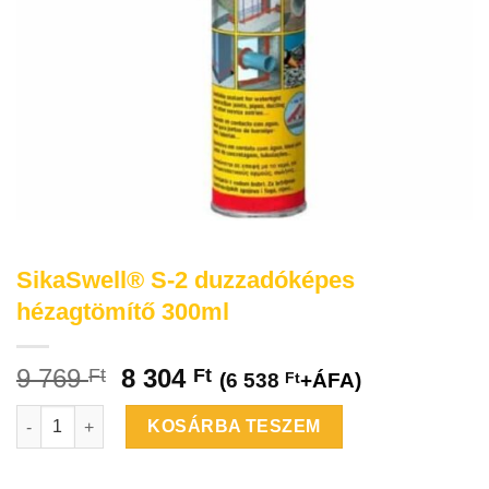
SikaSwell® S-2 duzzadóképes
hézagtömítő 300ml
9 769
8 304
Ft
Ft
(
6 538
Ft
+ÁFA)
SikaSwell® S-2 duzzadóképes hézagtömítő 300ml mennyiség
KOSÁRBA TESZEM