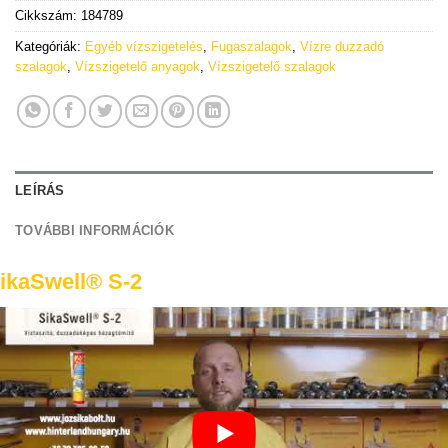
Cikkszám:
184789
Kategóriák:
Egyéb vízszigetelés
,
Fugaszalagok
,
Vízre duzzadó
szalagok
,
Vízszigetelő anyagok
,
Vízszigetelő szalagok
LEÍRÁS
TOVÁBBI INFORMÁCIÓK
ikaSwell® S-2