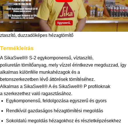
íztaszító, duzzadóképes hézagtömítő
Termékleírás
A SikaSwell® S-2 egykomponensű, víztaszító,
poliuretán tömítőanyag, mely vízzel érintkezve megduzzad, így
alkalmas különféle munkahézagok és a
betonszerkezetben lévő áttörések tömítéséhez.
Alkalmas a SikaSwell® A és SikaSwell® P profiloknak
a szerkezethez való ragasztásához.
Egykomponensű, feldolgozása egyszerű és gyors
Rendkívül gazdaságos hézagtömítési megoldás
Sokoldalú megoldás hézagokhoz és részletképzésekhez