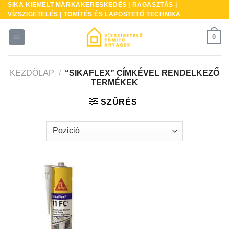
SIKA KIEMELT MÁRKAKERESKEDÉS | RAGASZTÁS |
Skip
VÍZSZIGETELÉS | TÖMÍTÉS ÉS LAPOSTETŐ TECHNIKA
to
content
0
KEZDŐLAP
/
“SIKAFLEX” CÍMKÉVEL RENDELKEZŐ
TERMÉKEK
SZŰRÉS