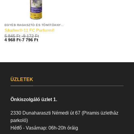
EGYÉB RAGASZTÓ ÉS TÖMÍTŐANYAGOK
Sikaflex®-11 FC Purform®
5 845
Ft
-
9 172
Ft
4 968
Ft
-
7 796
Ft
ÜZLETEK
Önkiszolgáló üzlet 1.
2330 Dunaharaszti Némedi út 67 (Piramis üzletház
parkoló)
Hétfő - Vasárnap: 06h-20h óráig