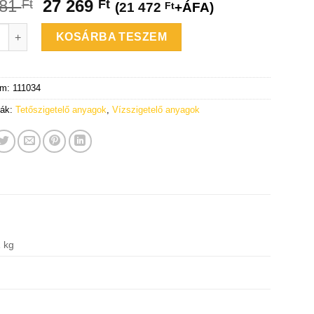
081
27 269
Ft
Ft
(
21 472
Ft
+ÁFA)
n PVC átmérő=125 mm világosszürke tetőösszefolyó egység = 1 d
KOSÁRBA TESZEM
ám:
111034
iák:
Tetőszigetelő anyagok
,
Vízszigetelő anyagok
1 kg