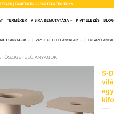
ETELÉS | TÖMÍTÉS ÉS LAPOSTETŐ TECHNIKA
AT
TERMÉKEK
A SIKA BEMUTATÁSA
KIVITELEZÉS
BLOG
ÖMÍTŐ ANYAGOK
VÍZSZIGETELŐ ANYAGOK
FUGÁZÓ ANYA
ETŐSZIGETELŐ ANYAGOK
* A termékképekn
S-D
készültek.
vil
egy
kif