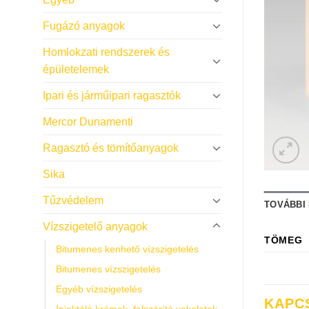
Fugázó anyagok
Homlokzati rendszerek és
épületelemek
Ipari és járműipari ragasztók
Mercor Dunamenti
Ragasztó és tömítőanyagok
Sika
Tűzvédelem
TOVÁBBI
Vízszigetelő anyagok
TÖMEG
Bitumenes kenhető vízszigetelés
Bitumenes vízszigetelés
Egyéb vízszigetelés
KAPC
Injektáló krémek, falszárító vakolatok