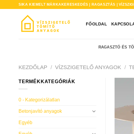
Skip
SIKA KIEMELT MÁRKAKERESKEDÉS | RAGASZTÁS | VÍZSZIG
to
content
FŐOLDAL
KAPCSOL
RAGASZTÓ ÉS T
KEZDŐLAP
/
VÍZSZIGETELŐ ANYAGOK
/
T
TERMÉKKATEGÓRIÁK
0 - Kategorizálatlan
Betonjavító anyagok
Egyéb
Egyéb