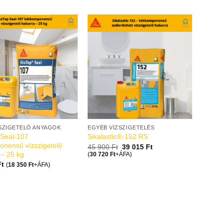
SZIGETELŐ ANYAGOK
EGYÉB VÍZSZIGETELÉS
 Seal-107
Sikalastic®-152 RS
onensű vízszigetelő
45 900
Ft
39 015
Ft
 – 25 kg
(
30 720
Ft
+ÁFA)
Ft
(
18 350
Ft
+ÁFA)