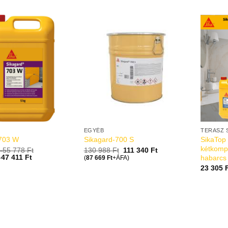
EGYÉB
TERASZ 
SikaTop
-703 W
Sikagard-700 S
kétkomp
-
55 778
Ft
130 988
Ft
111 340
Ft
-
47 411
Ft
habarcs
(
87 669
Ft
+ÁFA)
23 305