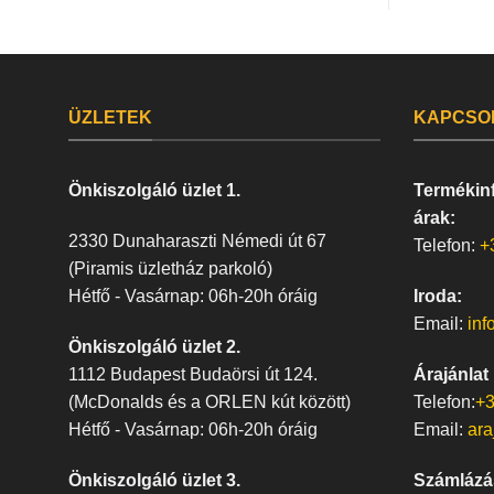
ÜZLETEK
KAPCSO
Önkiszolgáló üzlet 1.
Termékinf
árak:
2330 Dunaharaszti Némedi út 67
Telefon:
+
(Piramis üzletház parkoló)
Hétfő - Vasárnap: 06h-20h óráig
Iroda:
Email:
inf
Önkiszolgáló üzlet 2.
1112 Budapest Budaörsi út 124.
Árajánlat
(McDonalds és a ORLEN kút között)
Telefon:
+3
Hétfő - Vasárnap: 06h-20h óráig
Email:
ara
Önkiszolgáló üzlet 3.
Számlázá