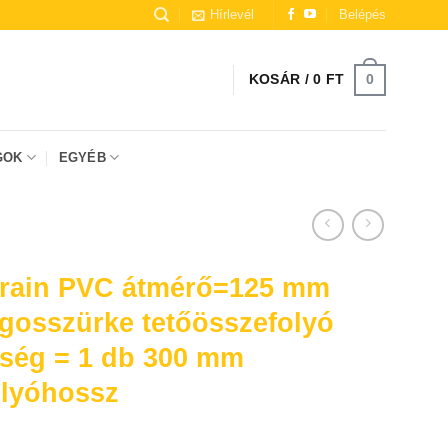
Hírlevél
Belépés
0
KOSÁR /
0
FT
GOK
EGYÉB
él előfordulhat, hogy mesterséges intelligencia (AI) segítségével
rain PVC átmérő=125 mm
ágosszürke tetőösszefolyó
ség = 1 db 300 mm
olyóhossz