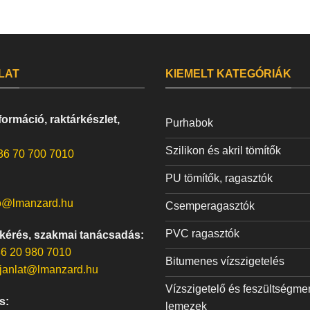
LAT
KIEMELT KATEGÓRIÁK
ormáció, raktárkészlet,
Purhabok
Szilikon és akril tömítők
36 70 700 7010
PU tömítők, ragasztók
o@lmanzard.hu
Csemperagasztók
PVC ragasztók
 kérés, szakmai tanácsadás:
6 20 980 7010
Bitumenes vízszigetelés
janlat@lmanzard.hu
Vízszigetelő és feszültségme
s:
lemezek