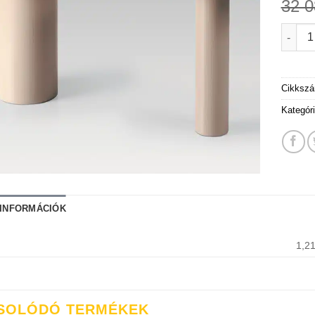
32 
S-Drai
Cikksz
Kategór
 INFORMÁCIÓK
1,2
SOLÓDÓ TERMÉKEK