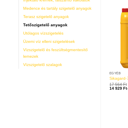
Medence és tartály szigetelő anyagok
Terasz szigetelő anyagok
Tetőszigetelő anyagok
Utólagos vízszigetelés
Üzemi víz elleni szigetelések
Vízszigetelő és feszültségmentesítő
lemezek
Vízszigetelő szalagok
ZIGETELÉS
TETŐSZIGETELŐ ANYAGOK
EGYÉB
alapozó folyadék
Sika Sarnavap 500E Párafékező
Sikagard
kanna = 1 db
fólia – 125 m2
17 564
Ft
14 929
Ft
103 916
Ft
96 838
Ft
82 312
Ft