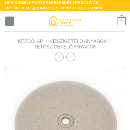
SIKA KIEMELT MÁRKAKERESKEDÉS | RAGASZTÁS |
Skip
VÍZSZIGETELÉS | TÖMÍTÉS ÉS LAPOSTETŐ TECHNIKA
to
content
0
KEZDŐLAP
/
VÍZSZIGETELŐ ANYAGOK
/
TETŐSZIGETELŐ ANYAGOK
* A
kés