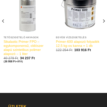
TETŐSZIGETELŐ ANYAGOK
EGYÉB VÍZSZIGETELÉS
Sikalastic Primer FPO –
Primer-600 alapozó folyadék
egykomponensű, oldószer
12,5 kg-os kanna = 1 db
alapú szintetikus polimer
122 254
Ft
103 916
Ft
alapozó – 1 liter
40 279
Ft
34 237
Ft
(
26 958
Ft
+ÁFA)
ÜZLETEK