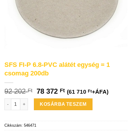
SFS FI-P 6.8-PVC alátét egység = 1
csomag 200db
92 202
78 372
Ft
Ft
(
61 710
Ft
+ÁFA)
SFS FI-P 6.8-PVC alátét egység = 1 csomag 200db mennyiség
KOSÁRBA TESZEM
Cikkszám:
546471