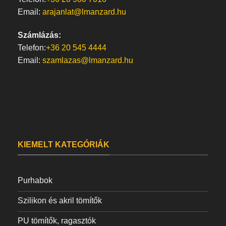
Email:
arajanlat@lmanzard.hu
Számlázás:
Telefon:
+36 20 545 4444
Email:
szamlazas@lmanzard.hu
KIEMELT KATEGÓRIÁK
Purhabok
Szilikon és akril tömítők
PU tömítők, ragasztók