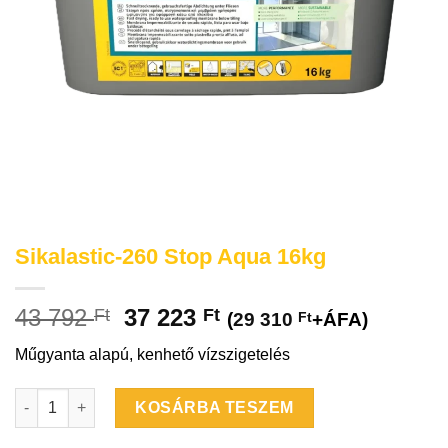
Sikalastic-260 Stop Aqua 16kg
43 792
37 223
Ft
Ft
(
29 310
Ft
+ÁFA)
Műgyanta alapú, kenhető vízszigetelés
Sikalastic-260 Stop Aqua 16kg mennyiség
KOSÁRBA TESZEM