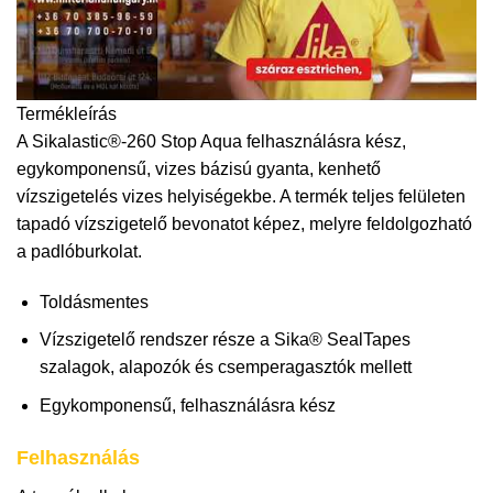
Termékleírás
A Sikalastic®-260 Stop Aqua felhasználásra kész,
egykomponensű, vizes bázisú gyanta, kenhető
vízszigetelés vizes helyiségekbe. A termék teljes felületen
tapadó vízszigetelő bevonatot képez, melyre feldolgozható
a padlóburkolat.
Toldásmentes
Vízszigetelő rendszer része a Sika® SealTapes
szalagok, alapozók és csemperagasztók mellett
Egykomponensű, felhasználásra kész
Felhasználás