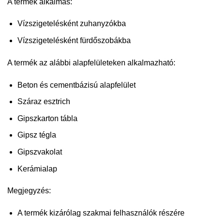
A termék alkalmas:
Vízszigetelésként zuhanyzókba
Vízszigetelésként fürdőszobákba
A termék az alábbi alapfelületeken alkalmazható:
Beton és cementbázisú alapfelület
Száraz esztrich
Gipszkarton tábla
Gipsz tégla
Gipszvakolat
Kerámialap
Megjegyzés:
A termék kizárólag szakmai felhasználók részére