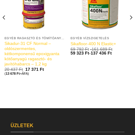
EGYÉB RAGASZTÓ ÉS TÖMÍTŐANYAGOK
EGYÉB VÍZSZIGETELÉS
Sikadur-31 CF Normal –
Sikafloor-400 N Elastic+
oldószermentes,
69 792
Ft
-
161 689
Ft
59 323
Ft
-
137 436
Ft
kétkomponensű epoxigyanta
kötőanyagú ragasztó- és
javítóhabarcs – 1,2 kg
20 437
Ft
17 371
Ft
(
13 678
Ft
+ÁFA)
ÜZLETEK