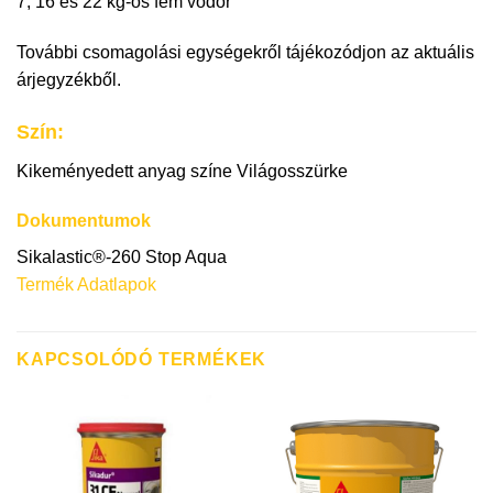
7, 16 és 22 kg-os fém vödör
További csomagolási egységekről tájékozódjon az aktuális
árjegyzékből.
Szín:
Kikeményedett anyag színe Világosszürke
Dokumentumok
Sikalastic®-260 Stop Aqua
Termék Adatlapok
KAPCSOLÓDÓ TERMÉKEK