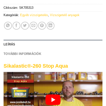
Cikkszám:
SK705313
Kategóriák:
Egyéb vízszigetelés
,
Vízszigetelő anyagok
LEÍRÁS
TOVÁBBI INFORMÁCIÓK
Sikalastic®-260 Stop Aqua